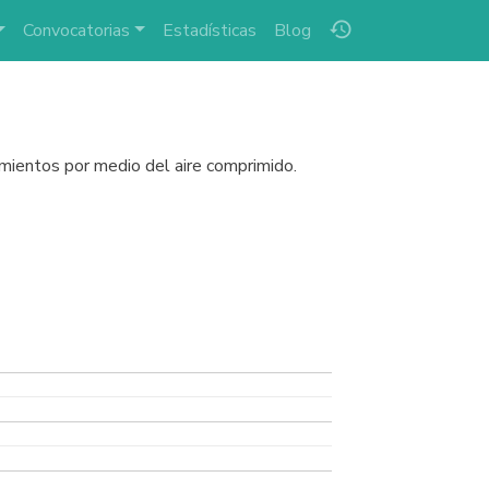
history
Convocatorias
Estadísticas
Blog
imientos por medio del aire comprimido.