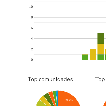
10
8
6
4
2
0
Top comunidades
Top
21.4%