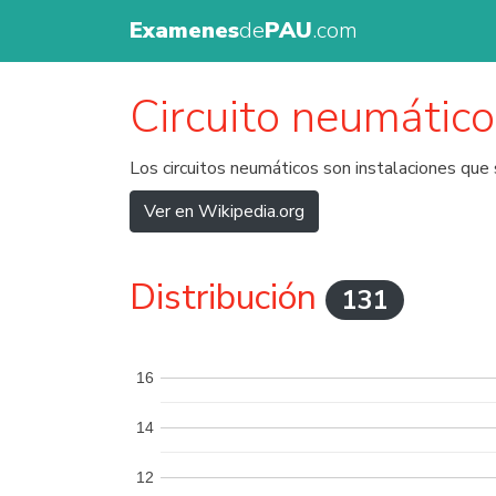
Examenes
de
PAU
.com
Circuito neumático
Los circuitos neumáticos son instalaciones que
Ver en Wikipedia.org
Distribución
131
16
14
12