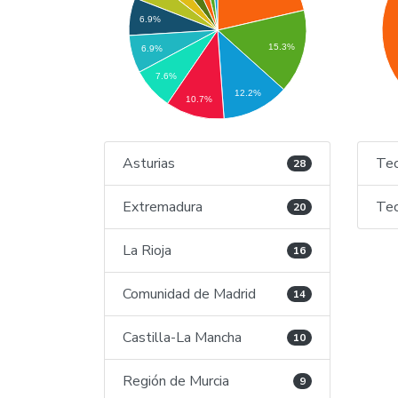
6.9%
15.3%
6.9%
7.6%
12.2%
10.7%
Asturias
Tec
28
Extremadura
Tec
20
La Rioja
16
Comunidad de Madrid
14
Castilla-La Mancha
10
Región de Murcia
9