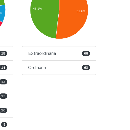
48.1%
51.9%
9%
Extraordinaria
15
68
Ordinaria
14
63
13
13
10
8