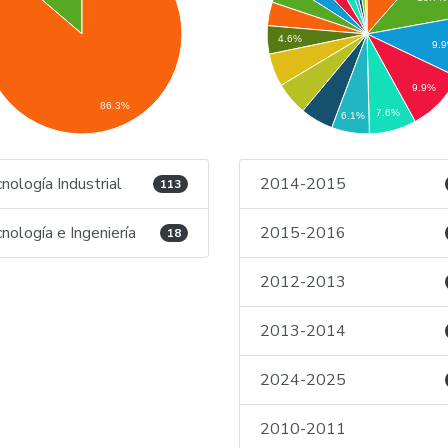
4.6%
9.
9.9%
86.3%
7.6%
6.1%
nología Industrial
2014-2015
113
nología e Ingeniería
2015-2016
18
2012-2013
2013-2014
2024-2025
2010-2011