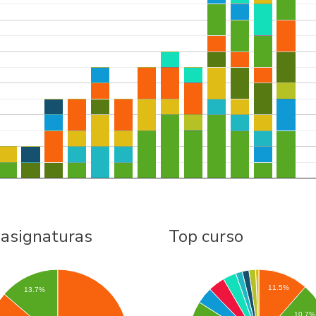
 asignaturas
Top curso
11.5%
13.7%
10.7%