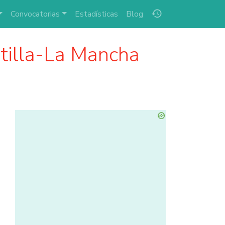
history
Convocatorias
Estadísticas
Blog
tilla-La Mancha