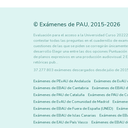
©
Exámenes de PAU
,
2015
-2026
Evaluación para el acceso a la Universidad Curso 
contestar todas las preguntas en el cuadernillo de exa
cuestiones de las que se piden se corregirán únicamente
desarrollo Elegir una entre las dos opciones Puntuación m
de planos expresivos en una producción audiovisual 2 Expli
retóricas pub…
37.277.803 exámenes descargados desde julio de 2015 h
Exámenes de PEvAU de Andalucía
Exámenes de EvAU 
Exámenes de EBAU de Cantabria
Exámenes de EBAU de
Exámenes de PAU de Cataluña
Exámenes de PAU de C
Exámenes de EvAU de Comunidad de Madrid
Exámene
Exámenes de EBAU de Fuera de España (UNED)
Exámen
Exámenes de EBAU de Islas Canarias
Exámenes de EBA
Exámenes de EAU de País Vasco
Exámenes de EBAU de