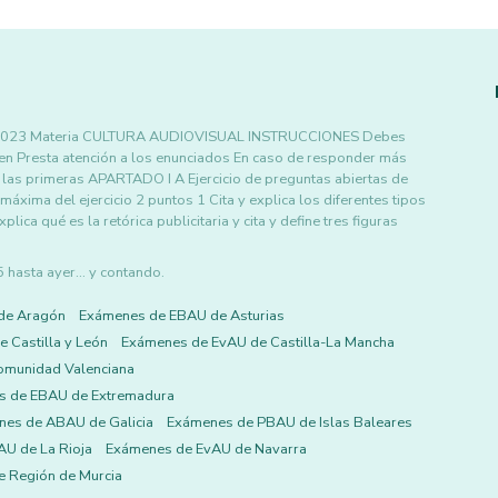
20222023 Materia CULTURA AUDIOVISUAL INSTRUCCIONES Debes
men Presta atención a los enunciados En caso de responder más
 las primeras APARTADO I A Ejercicio de preguntas abiertas de
áxima del ejercicio 2 puntos 1 Cita y explica los diferentes tipos
ca qué es la retórica publicitaria y cita y define tres figuras
asta ayer... y contando.
de Aragón
Exámenes de EBAU de Asturias
 Castilla y León
Exámenes de EvAU de Castilla-La Mancha
omunidad Valenciana
s de EBAU de Extremadura
es de ABAU de Galicia
Exámenes de PBAU de Islas Baleares
U de La Rioja
Exámenes de EvAU de Navarra
 Región de Murcia