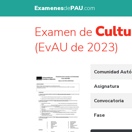
Examenes
de
PAU
.com
Cultu
Examen de
(EvAU de 2023)
Comunidad Aut
Asignatura
Convocatoria
Fase