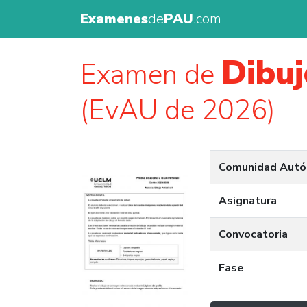
Examenes
de
PAU
.com
Dibuj
Examen de
(EvAU de 2026)
Comunidad Aut
Asignatura
Convocatoria
Fase