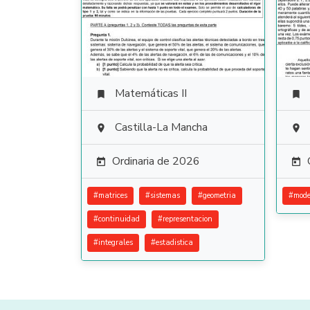
Matemáticas II


Castilla-La Mancha


Ordinaria de 2026


#
matrices
#
sistemas
#
geometria
#
mode
#
continuidad
#
representacion
#
integrales
#
estadistica