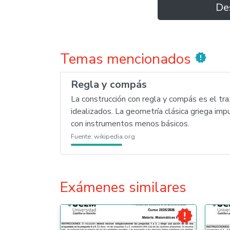
De
Temas mencionados
new_releases
Regla y compás
La construcción con regla y compás es el t
idealizados. La geometría clásica griega im
con instrumentos menos básicos.
Fuente:
wikipedia.org
Exámenes similares
