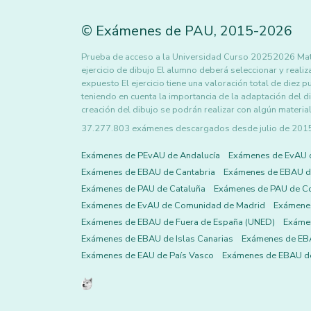
©
Exámenes de PAU
,
2015
-2026
Prueba de acceso a la Universidad Curso 20252026 Mate
ejercicio de dibujo El alumno deberá seleccionar y reali
expuesto El ejercicio tiene una valoración total de diez
teniendo en cuenta la importancia de la adaptación del d
creación del dibujo se podrán realizar con algún material
37.277.803 exámenes descargados desde julio de 2015 h
Exámenes de PEvAU de Andalucía
Exámenes de EvAU 
Exámenes de EBAU de Cantabria
Exámenes de EBAU de
Exámenes de PAU de Cataluña
Exámenes de PAU de C
Exámenes de EvAU de Comunidad de Madrid
Exámene
Exámenes de EBAU de Fuera de España (UNED)
Exámen
Exámenes de EBAU de Islas Canarias
Exámenes de EBA
Exámenes de EAU de País Vasco
Exámenes de EBAU de