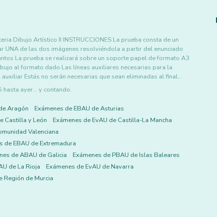
ria Dibujo Artístico II INSTRUCCIONES La prueba consta de un
zar UNA de las dos imágenes resolviéndola a partir del enunciado
 puntos La prueba se realizará sobre un soporte papel de formato A3
ibujo al formato dado Las líneas auxiliares necesarias para la
 auxiliar Estás no serán necesarias que sean eliminadas al final…
asta ayer... y contando.
de Aragón
Exámenes de EBAU de Asturias
 Castilla y León
Exámenes de EvAU de Castilla-La Mancha
omunidad Valenciana
s de EBAU de Extremadura
es de ABAU de Galicia
Exámenes de PBAU de Islas Baleares
U de La Rioja
Exámenes de EvAU de Navarra
 Región de Murcia