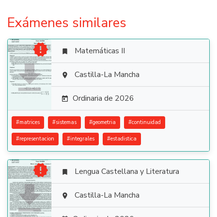
Exámenes similares

Matemáticas II


Castilla-La Mancha

Ordinaria de 2026

#
matrices
#
sistemas
#
geometria
#
continuidad
#
representacion
#
integrales
#
estadistica

Lengua Castellana y Literatura


Castilla-La Mancha
