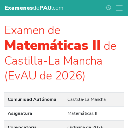
Examenes
de
PAU
.com
history
Examen de
Matemáticas II
de
Castilla-La Mancha
(EvAU de 2026)
Comunidad Autónoma
Castilla-La Mancha
Asignatura
Matemáticas II
Convocatoria
Ordinaria de 2026