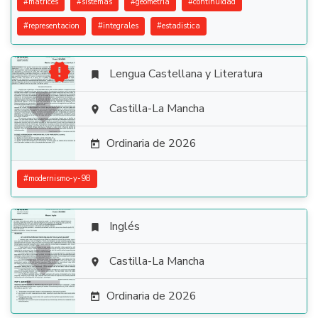
#
matrices
#
sistemas
#
geometria
#
continuidad
#
representacion
#
integrales
#
estadistica

Lengua Castellana y Literatura


Castilla-La Mancha

Ordinaria de 2026

#
modernismo-y-98
Inglés


Castilla-La Mancha

Ordinaria de 2026
