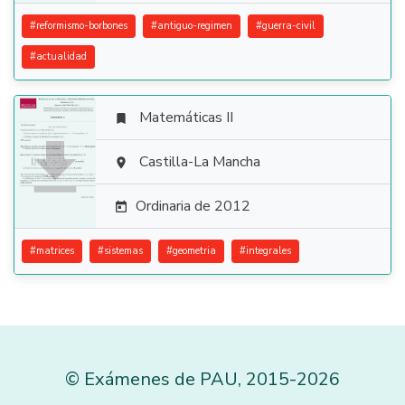
#
reformismo-borbones
#
antiguo-regimen
#
guerra-civil
#
actualidad
Matemáticas II


Castilla-La Mancha

Ordinaria de 2012

#
matrices
#
sistemas
#
geometria
#
integrales
©
Exámenes de PAU
,
2015
-2026