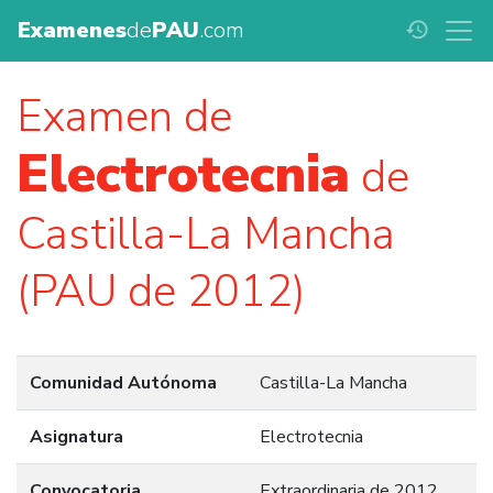
Examenes
de
PAU
.com
history
Examen de
Electrotecnia
de
Castilla-La Mancha
(PAU de 2012)
Comunidad Autónoma
Castilla-La Mancha
Asignatura
Electrotecnia
Convocatoria
Extraordinaria de 2012