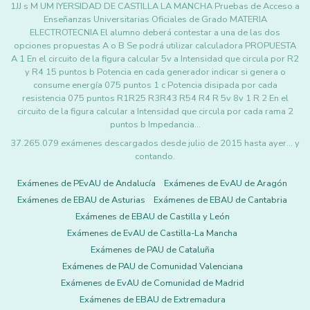
1JJ s M UM IYERSIDAD DE CASTILLA LA MANCHA Pruebas de Acceso a
Enseñanzas Universitarias Oficiales de Grado MATERIA
ELECTROTECNIA El alumno deberá contestar a una de las dos
opciones propuestas A o B Se podrá utilizar calculadora PROPUESTA
A 1 En el circuito de la figura calcular 5v a Intensidad que circula por R2
y R4 15 puntos b Potencia en cada generador indicar si genera o
consume energía 075 puntos 1 c Potencia disipada por cada
resistencia 075 puntos R1R25 R3R43 R54 R4 R 5v 8v 1 R 2 En el
circuito de la figura calcular a Intensidad que circula por cada rama 2
puntos b Impedancia…
37.265.079 exámenes descargados desde julio de 2015 hasta ayer... y
contando.
Exámenes de PEvAU de Andalucía
Exámenes de EvAU de Aragón
Exámenes de EBAU de Asturias
Exámenes de EBAU de Cantabria
Exámenes de EBAU de Castilla y León
Exámenes de EvAU de Castilla-La Mancha
Exámenes de PAU de Cataluña
Exámenes de PAU de Comunidad Valenciana
Exámenes de EvAU de Comunidad de Madrid
Exámenes de EBAU de Extremadura