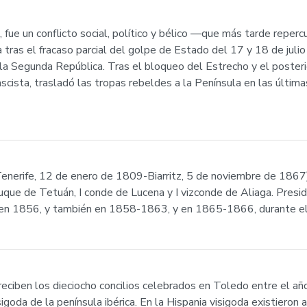
 fue un conflicto social, político y bélico —que más tarde repercu
as el fracaso parcial del golpe de Estado del 17 y 18 de juli
 la Segunda República. Tras el bloqueo del Estrecho y el posterio
fascista, trasladó las tropas rebeldes a la Península en las últim
enerife, 12 de enero de 1809-Biarritz, 5 de noviembre de 1867) 
uque de Tetuán, I conde de Lucena y I vizconde de Aliaga. Presid
en 1856, y también en 1858-1863, y en 1865-1866, durante el r
eciben los dieciocho concilios celebrados en Toledo entre el año
igoda de la península ibérica. En la Hispania visigoda existieron