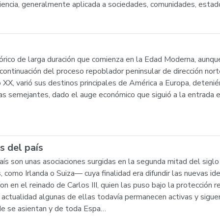
ficiencia, generalmente aplicada a sociedades, comunidades, esta
órico de larga duración que comienza en la Edad Moderna, aunq
ontinuación del proceso repoblador peninsular de dirección norte
 XX, varió sus destinos principales de América a Europa, deteni
ras semejantes, dado el auge económico que siguió a la entrada
 del país
ís son unas asociaciones surgidas en la segunda mitad del sigl
 como Irlanda o Suiza— cuya finalidad era difundir las nuevas id
eron en el reinado de Carlos III, quien las puso bajo la protección 
 actualidad algunas de ellas todavía permanecen activas y sigue
de se asientan y de toda Espa…