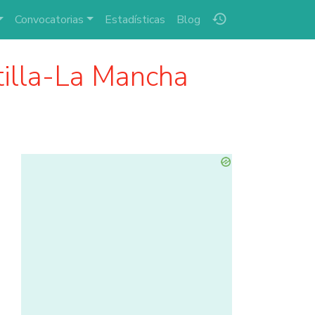
history
Convocatorias
Estadísticas
Blog
illa-La Mancha