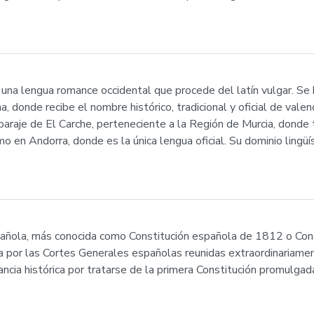
 una lengua romance occidental que procede del latín vulgar. Se 
 donde recibe el nombre histórico, tradicional y oficial de valenci
o paraje de El Carche, perteneciente a la Región de Murcia, donde
omo en Andorra, donde es la única lengua oficial. Su dominio lingü
pañola, más conocida como Constitución española de 1812 o Cons
por las Cortes Generales españolas reunidas extraordinariame
ncia histórica por tratarse de la primera Constitución promulga