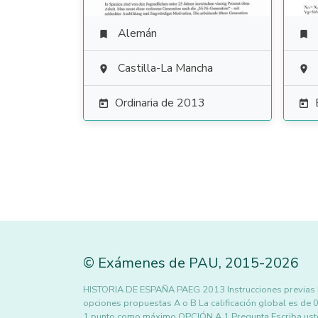
Alemán


Castilla-La Mancha


Ordinaria de 2013


©
Exámenes de PAU
,
2015
-2026
HISTORIA DE ESPAÑA PAEG 2013 Instrucciones previas Dur
opciones propuestas A o B La calificación global es de 0
1 punto como máximo OPCIÓN A 1 Pregunta Escriba uste