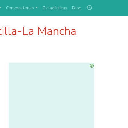
history
Convocatorias
Estadísticas
Blog
illa-La Mancha