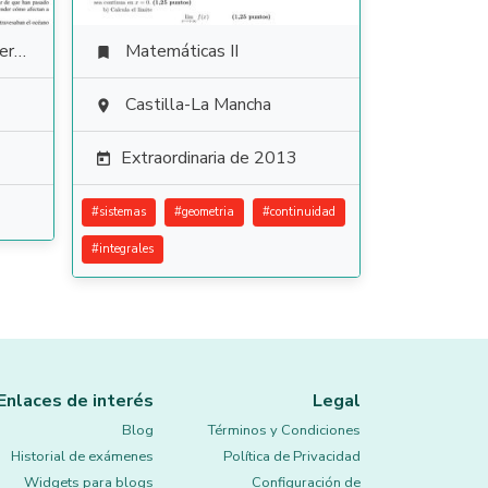
ura
Matemáticas II

Castilla-La Mancha

Extraordinaria de 2013

#
sistemas
#
geometria
#
continuidad
#
integrales
Enlaces de interés
Legal
Blog
Términos y Condiciones
Historial de exámenes
Política de Privacidad
Widgets para blogs
Configuración de