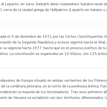
 di Lepanto; en turco: İnebahtı deniz muharebesi 'batalla naval d
 cerca de la ciudad griega de Náfpaktos (Lepanto en italiano y d
ada el 9 de diciembre de 1931 por las Cortes Constituyentes tr
mación de la Segunda República y estuvo vigente hasta el final d
o su vigencia hasta 1977, hasta que en el proceso político de la 
ca. La constitución se organizaba en 10 títulos, con 125 artículo
edievales de Europa situado en ambas vertientes de los Pirineos
r de la cordillera pirenaica, en el norte de la península ibérica.
establecen la mayoría de los historiadores. Tras unos primeros 
eino de Navarra se estabilizó con dos territorios diferenciados: la