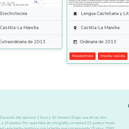
Electrotecnia
Lengua Castellana y Literat

Castilla-La Mancha
Castilla-La Mancha

Extraordinaria de 2013
Ordinaria de 2013

#
novecentismo
#
novela-realista
ación del ejercicio 1 hora y 30 minutos Elegir una de las dos
 a 10 puntos Por cada falta de ortografía se restará 01 puntos hasta
d cada hecho histórico con la fecha que corresponda 15 ptos 1580