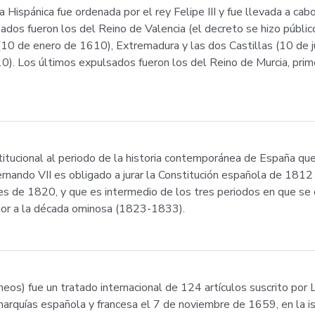
 Hispánica fue ordenada por el rey Felipe III y fue llevada a ca
dos fueron los del Reino de Valencia (el decreto se hizo públi
(10 de enero de 1610), Extremadura y las dos Castillas (10 de ju
. Los últimos expulsados fueron los del Reino de Murcia, prime
stitucional al periodo de la historia contemporánea de España qu
ando VII es obligado a jurar la Constitución española de 1812 y 
s de 1820, y que es intermedio de los tres periodos en que se d
ior a la década ominosa (1823-1833).
neos) fue un tratado internacional de 124 artículos suscrito por 
rquías española y francesa el 7 de noviembre de 1659, en la is