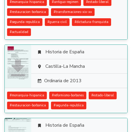
#
monarquia-hispanica
#
antiguo-regimen
#
estado-liberal
#
restauracion-borbonica
#
transformaciones-xix-xx
#
segunda-republica
#
guerra-civil
#
dictadura-franquista
#
actualidad
Historia de España


Castilla-La Mancha

Ordinaria de 2013

#
monarquia-hispanica
#
reformismo-borbones
#
estado-liberal
#
restauracion-borbonica
#
segunda-republica
Historia de España
