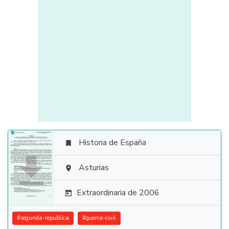
Historia de España


Asturias

Extraordinaria de 2006

#
segunda-republica
#
guerra-civil