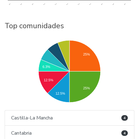
..
..
..
..
..
..
..
..
..
..
..
Top comunidades
25%
6.3%
12.5%
25%
12.5%
Castilla-La Mancha
4
Cantabria
4