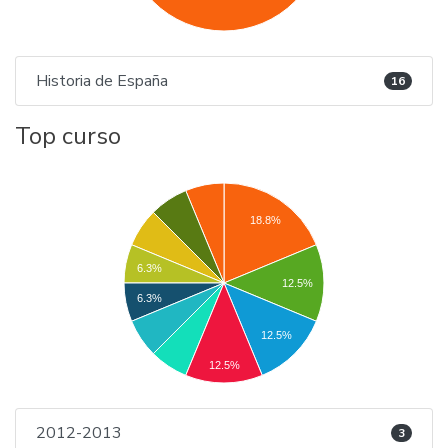
Historia de España
16
Top curso
18.8%
6.3%
12.5%
6.3%
12.5%
12.5%
2012-2013
3