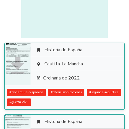
Historia de España


Castilla-La Mancha

Ordinaria de 2022

#
monarquia-hispanica
#
reformismo-borbones
#
segunda-republica
#
guerra-civil
Historia de España
