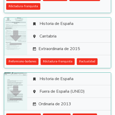
#
dictadura-franquista
Historia de España


Cantabria

Extraordinaria de 2015

#
reformismo-borbones
#
dictadura-franquista
#
actualidad
Historia de España


Fuera de España (UNED)

Ordinaria de 2013
