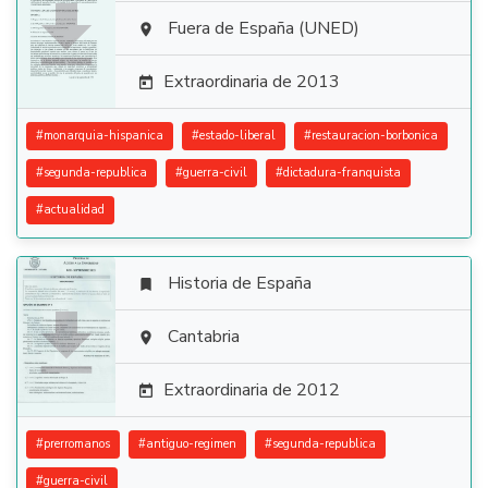

Fuera de España (UNED)

Extraordinaria de 2013

#
monarquia-hispanica
#
estado-liberal
#
restauracion-borbonica
#
segunda-republica
#
guerra-civil
#
dictadura-franquista
#
actualidad
Historia de España


Cantabria

Extraordinaria de 2012

#
prerromanos
#
antiguo-regimen
#
segunda-republica
#
guerra-civil