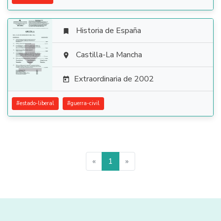
Historia de España


Castilla-La Mancha

Extraordinaria de 2002

#
estado-liberal
#
guerra-civil
«
1
»