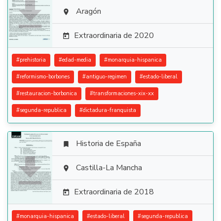

Aragón

Extraordinaria de 2020

#
prehistoria
#
edad-media
#
monarquia-hispanica
#
reformismo-borbones
#
antiguo-regimen
#
estado-liberal
#
restauracion-borbonica
#
transformaciones-xix-xx
#
segunda-republica
#
dictadura-franquista
Historia de España


Castilla-La Mancha

Extraordinaria de 2018

#
monarquia-hispanica
#
estado-liberal
#
segunda-republica