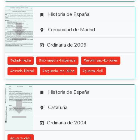
Historia de España


Comunidad de Madrid

Ordinaria de 2006

#
edad-media
#
monarquia-hispanica
#
reformismo-borbones
#
estado-liberal
#
segunda-republica
#
guerra-civil
Historia de España


Cataluña

Ordinaria de 2004

#
guerra-civil