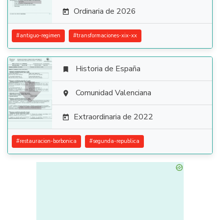
Ordinaria de 2026

#
antiguo-regimen
#
transformaciones-xix-xx
Historia de España


Comunidad Valenciana

Extraordinaria de 2022

#
restauracion-borbonica
#
segunda-republica