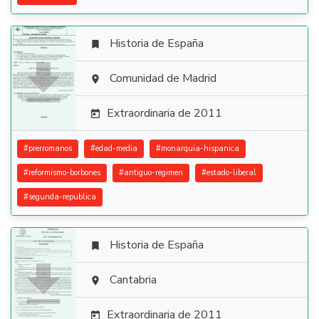
Historia de España


Comunidad de Madrid

Extraordinaria de 2011

#
prerromanos
#
edad-media
#
monarquia-hispanica
#
reformismo-borbones
#
antiguo-regimen
#
estado-liberal
#
segunda-republica
Historia de España


Cantabria

Extraordinaria de 2011
