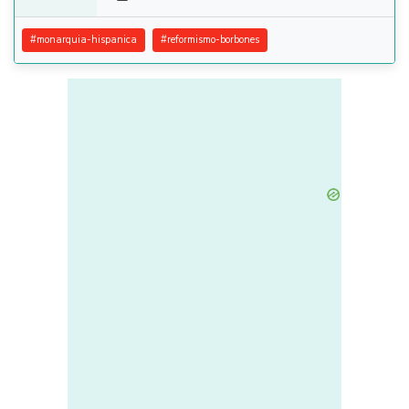
#
monarquia-hispanica
#
reformismo-borbones