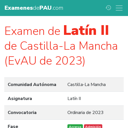
Examenes
de
PAU
.com
history
Latín II
Examen de
de Castilla-La Mancha
(EvAU de 2023)
Comunidad Autónoma
Castilla-La Mancha
Asignatura
Latín II
Convocatoria
Ordinaria de 2023
Fase
Acceso
Admisión