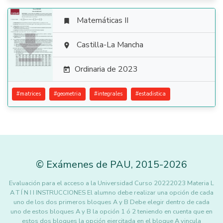
Matemáticas II


Castilla-La Mancha

Ordinaria de 2023

#
matrices
#
geometria
#
integrales
#
estadistica
©
Exámenes de PAU
,
2015
-2026
Evaluación para el acceso a la Universidad Curso 20222023 Materia L
A T Í N I I INSTRUCCIONES El alumno debe realizar una opción de cada
uno de los dos primeros bloques A y B Debe elegir dentro de cada
uno de estos bloques A y B la opción 1 ó 2 teniendo en cuenta que en
estos dos bloques la opción ejercitada en el bloque A vincula