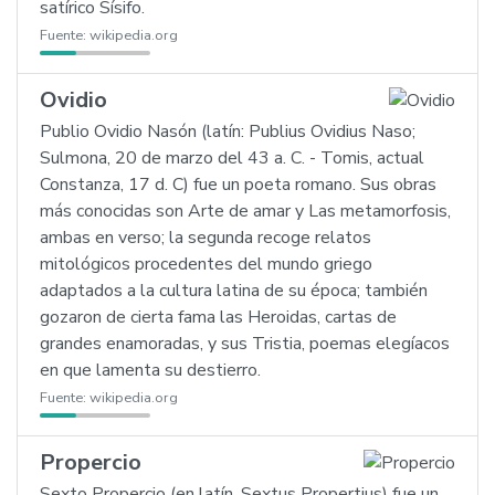
satírico Sísifo.
Fuente:
wikipedia.org
Ovidio
Publio Ovidio Nasón (latín: Publius Ovidius Naso;
Sulmona, 20 de marzo del 43 a. C. - Tomis, actual
Constanza, 17 d. C) fue un poeta romano. Sus obras
más conocidas son Arte de amar y Las metamorfosis,
ambas en verso; la segunda recoge relatos
mitológicos procedentes del mundo griego
adaptados a la cultura latina de su época; también
gozaron de cierta fama las Heroidas, cartas de
grandes enamoradas, y sus Tristia, poemas elegíacos
en que lamenta su destierro.
Fuente:
wikipedia.org
Propercio
Sexto Propercio (en latín, Sextus Propertius) fue un