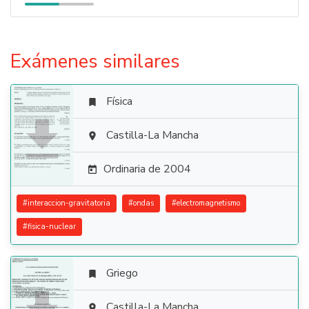
Exámenes similares
Física


Castilla-La Mancha

Ordinaria de 2004

#
interaccion-gravitatoria
#
ondas
#
electromagnetismo
#
fisica-nuclear
Griego

Castilla-La Mancha
