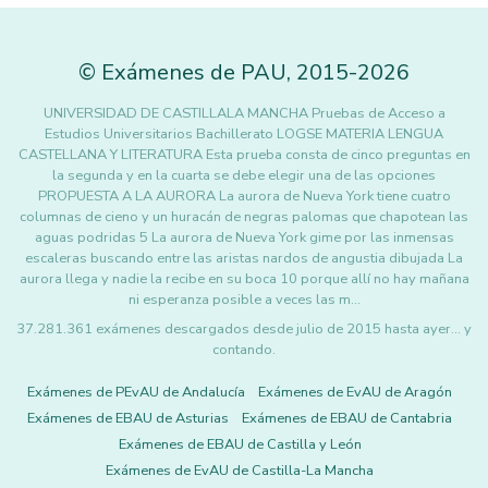
©
Exámenes de PAU
,
2015
-2026
UNIVERSIDAD DE CASTILLALA MANCHA Pruebas de Acceso a
Estudios Universitarios Bachillerato LOGSE MATERIA LENGUA
CASTELLANA Y LITERATURA Esta prueba consta de cinco preguntas en
la segunda y en la cuarta se debe elegir una de las opciones
PROPUESTA A LA AURORA La aurora de Nueva York tiene cuatro
columnas de cieno y un huracán de negras palomas que chapotean las
aguas podridas 5 La aurora de Nueva York gime por las inmensas
escaleras buscando entre las aristas nardos de angustia dibujada La
aurora llega y nadie la recibe en su boca 10 porque allí no hay mañana
ni esperanza posible a veces las m…
37.281.361 exámenes descargados desde julio de 2015 hasta ayer... y
contando.
Exámenes de PEvAU de Andalucía
Exámenes de EvAU de Aragón
Exámenes de EBAU de Asturias
Exámenes de EBAU de Cantabria
Exámenes de EBAU de Castilla y León
Exámenes de EvAU de Castilla-La Mancha