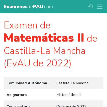
Examenes
de
PAU
.com
history
Examen de
Matemáticas II
de
Castilla-La Mancha
(EvAU de 2022)
Comunidad Autónoma
Castilla-La Mancha
Asignatura
Matemáticas II
Convocatoria
Ordinaria de 2022