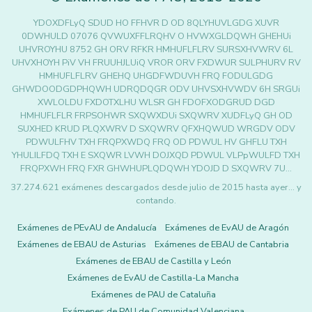
YDOXDFLyQ SDUD HO FFHVR D OD 8QLYHUVLGDG XUVR
0DWHULD 07076 QVWUXFFLRQHV O HVWXGLDQWH GHEHUi
UHVROYHU 8752 GH ORV RFKR HMHUFLFLRV SURSXHVWRV 6L
UHVXHOYH PiV VH FRUUHJLUiQ VROR ORV FXDWUR SULPHURV RV
HMHUFLFLRV GHEHQ UHGDFWDUVH FRQ FODULGDG
GHWDOODGDPHQWH UDRQDQGR ODV UHVSXHVWDV 6H SRGUi
XWLOLDU FXDOTXLHU WLSR GH FDOFXODGRUD DGD
HMHUFLFLR FRPSOHWR SXQWXDUi SXQWRV XUDFLyQ GH OD
SUXHED KRUD PLQXWRV D SXQWRV QFXHQWUD WRGDV ODV
PDWULFHV TXH FRQPXWDQ FRQ OD PDWUL HV GHFLU TXH
YHULILFDQ TXH E SXQWR LVWH DOJXQD PDWUL VLPpWULFD TXH
FRQPXWH FRQ FXR GHWHUPLQDQWH YDOJD D SXQWRV 7U…
37.274.621 exámenes descargados desde julio de 2015 hasta ayer... y
contando.
Exámenes de PEvAU de Andalucía
Exámenes de EvAU de Aragón
Exámenes de EBAU de Asturias
Exámenes de EBAU de Cantabria
Exámenes de EBAU de Castilla y León
Exámenes de EvAU de Castilla-La Mancha
Exámenes de PAU de Cataluña
Exámenes de PAU de Comunidad Valenciana