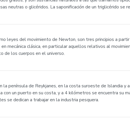
dos grasos, y son sustancias naturales a las que llamamos lípido
as neutras o glicéridos. La saponificación de un triglicérido se 
 leyes del movimiento de Newton, son tres principios a partir 
n mecánica clásica, en particular aquellos relativos al movimie
to de los cuerpos en el universo.
n la península de Reykjanes, en la costa suroeste de Islandia y a
a con un puerto en su costa, y a 4 kilómetros se encuentra su may
s se dedican a trabajar en la industria pesquera.