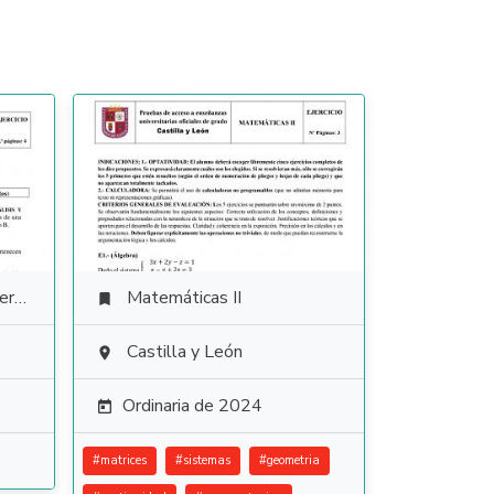
ura
Matemáticas II

Castilla y León

Ordinaria de 2024

#
matrices
#
sistemas
#
geometria