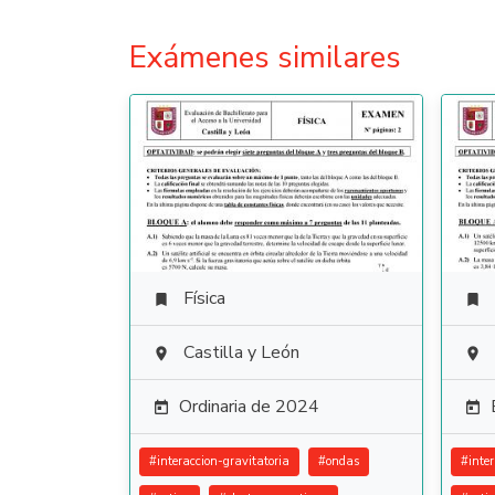
Exámenes similares
Física


Castilla y León


Ordinaria de 2024


#
interaccion-gravitatoria
#
ondas
#
inte