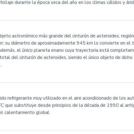
ollaje durante la época seca del año en los climas cálidos y árid
objeto astronómico más grande del cinturón de asteroides, región
ter; su diámetro de aproximadamente 945 km lo convierte en el t
 además, el único planeta enano cuya trayectoria está completa
otal del cinturón de asteroides, siendo el único objeto de dicho 
…
do refrigerante muy utilizado en el aire acondicionado de los a
 HFC que substituye desde principios de la década de 1990 al ant
 el calentamiento global.