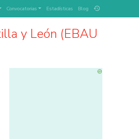
history
Convocatorias
Estadísticas
Blog
illa y León (EBAU