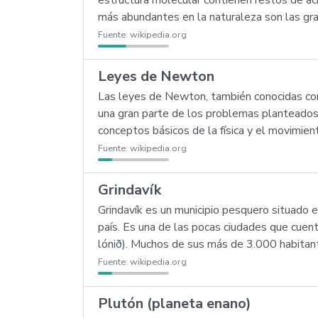
estructura molecular contienen restos de áci
más abundantes en la naturaleza son las gras
Fuente:
wikipedia.org
Leyes de Newton
Las leyes de Newton, también conocidas como
una gran parte de los problemas planteados e
conceptos básicos de la física y el movimien
Fuente:
wikipedia.org
Grindavík
Grindavík es un municipio pesquero situado e
país. Es una de las pocas ciudades que cuent
lónið). Muchos de sus más de 3.000 habitante
Fuente:
wikipedia.org
Plutón (planeta enano)