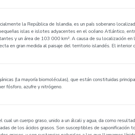
) oficialmente la República de Islandia, es un país soberano local
 pequeñas islas e islotes adyacentes en el océano Atlántico, ent
antes y un área de 103 000 km². A causa de su localización en l
fecta en gran medida al paisaje del territorio islandés. El interio
gánicas (la mayoría biomoléculas), que están constituidas princ
 fósforo, azufre y nitrógeno.
l cual un cuerpo graso, unido a un álcali y agua, da como resultad
vadas de los ácidos grasos. Son susceptibles de saponificación 