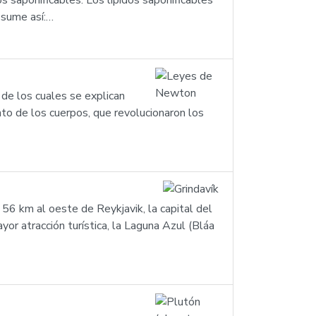
s saponificables. Los lípidos saponificables
resume así:…
de los cuales se explican
nto de los cuerpos, que revolucionaron los
 56 km al oeste de Reykjavik, la capital del
or atracción turística, la Laguna Azul (Bláa