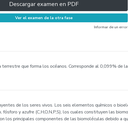
Descargar examen en PDF
Ver el examen de la otra fase
Informar de un error
za terrestre que forma los océanos. Corresponde al 0,099% de la 
uyentes de los seres vivos. Los seis elementos químicos o bio
, fósforo y azufre (C,H,O,N,P,S), los cuales constituyen las biom
on los principales componentes de las biomoléculas debido a q