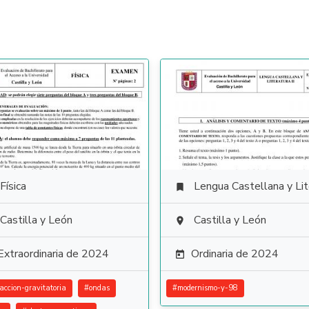
Física
Lengua Castellana y Literat

Castilla y León
Castilla y León

Extraordinaria de 2024
Ordinaria de 2024

raccion-gravitatoria
#
ondas
#
modernismo-y-98