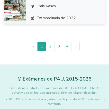

País Vasco

Extraordinaria de 2022

«
1
2
3
4
»
©
Exámenes de PAU
,
2015
-2026
Estadísticas y listado de exámenes de PAU, EvAU, EBAU, PAEU o
selectividad en los que aparece el término «Saponificación».
37.281.361 exámenes descargados desde julio de 2015 hasta ayer... y
contando.