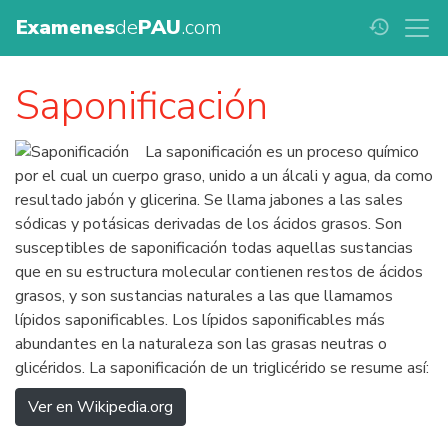
Examenes
de
PAU
.com
history
Saponificación
La saponificación es un proceso químico
por el cual un cuerpo graso, unido a un álcali y agua, da como
resultado jabón y glicerina. Se llama jabones a las sales
sódicas y potásicas derivadas de los ácidos grasos. Son
susceptibles de saponificación todas aquellas sustancias
que en su estructura molecular contienen restos de ácidos
grasos, y son sustancias naturales a las que llamamos
lípidos saponificables. Los lípidos saponificables más
abundantes en la naturaleza son las grasas neutras o
glicéridos. La saponificación de un triglicérido se resume así:
Ver en Wikipedia.org