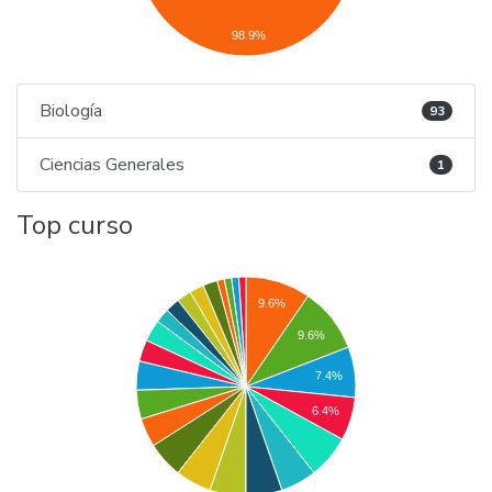
98.9%
Biología
93
Ciencias Generales
1
Top curso
9.6%
9.6%
7.4%
6.4%