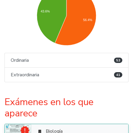
43.6%
56.4%
Ordinaria
53
Extraordinaria
41
Exámenes en los que
aparece

Biología
