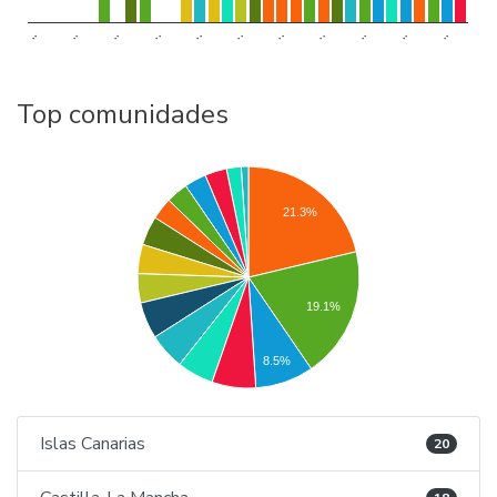
..
..
..
..
..
..
..
..
..
..
..
Top comunidades
21.3%
19.1%
8.5%
Islas Canarias
20