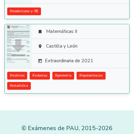
#
modernismo-y-98
Matemáticas II


Castilla y León

Extraordinaria de 2021

#
matrices
#
sistemas
#
geometria
#
representacion
#
estadistica
©
Exámenes de PAU
,
2015
-2026