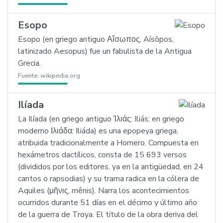
Esopo
Esopo (en griego antiguo Αἴσωπος, Aísōpos,
latinizado Aesopus) fue un fabulista de la Antigua
Grecia.
Fuente:
wikipedia.org
Ilíada
La Ilíada (en griego antiguo Ἰλιάς: Iliás; en griego
moderno Ιλιάδα: Iliáda) es una epopeya griega,
atribuida tradicionalmente a Homero. Compuesta en
hexámetros dactílicos, consta de 15 693 versos
(divididos por los editores, ya en la antigüedad, en 24
cantos o rapsodias) y su trama radica en la cólera de
Aquiles (μῆνις, mênis). Narra los acontecimientos
ocurridos durante 51 días en el décimo y último año
de la guerra de Troya. El título de la obra deriva del