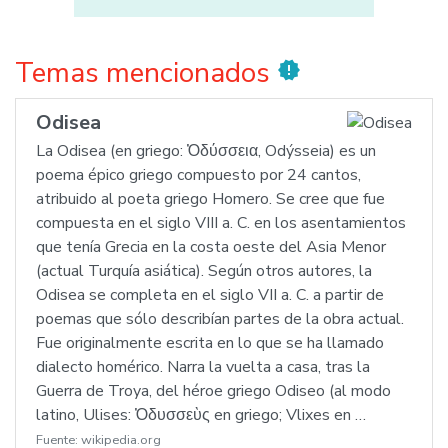
Temas mencionados
new_releases
Odisea
La Odisea (en griego: Ὀδύσσεια, Odýsseia) es un
poema épico griego compuesto por 24 cantos,
atribuido al poeta griego Homero. Se cree que fue
compuesta en el siglo VIII a. C. en los asentamientos
que tenía Grecia en la costa oeste del Asia Menor
(actual Turquía asiática). Según otros autores, la
Odisea se completa en el siglo VII a. C. a partir de
poemas que sólo describían partes de la obra actual.
Fue originalmente escrita en lo que se ha llamado
dialecto homérico. Narra la vuelta a casa, tras la
Guerra de Troya, del héroe griego Odiseo (al modo
latino, Ulises: Ὀδυσσεὺς en griego; Vlixes en …
Fuente:
wikipedia.org