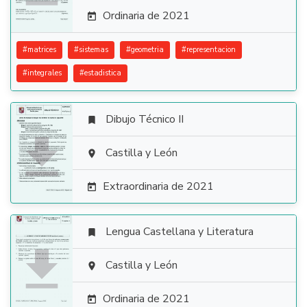
Ordinaria de 2021

#
matrices
#
sistemas
#
geometria
#
representacion
#
integrales
#
estadistica
Dibujo Técnico II


Castilla y León

Extraordinaria de 2021

Lengua Castellana y Literatura


Castilla y León

Ordinaria de 2021
