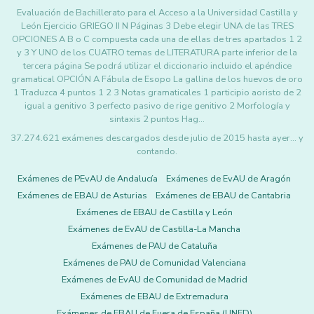
Evaluación de Bachillerato para el Acceso a la Universidad Castilla y
León Ejercicio GRIEGO II N Páginas 3 Debe elegir UNA de las TRES
OPCIONES A B o C compuesta cada una de ellas de tres apartados 1 2
y 3 Y UNO de los CUATRO temas de LITERATURA parte inferior de la
tercera página Se podrá utilizar el diccionario incluido el apéndice
gramatical OPCIÓN A Fábula de Esopo La gallina de los huevos de oro
1 Traduzca 4 puntos 1 2 3 Notas gramaticales 1 participio aoristo de 2
igual a genitivo 3 perfecto pasivo de rige genitivo 2 Morfología y
sintaxis 2 puntos Hag…
37.274.621 exámenes descargados desde julio de 2015 hasta ayer... y
contando.
Exámenes de PEvAU de Andalucía
Exámenes de EvAU de Aragón
Exámenes de EBAU de Asturias
Exámenes de EBAU de Cantabria
Exámenes de EBAU de Castilla y León
Exámenes de EvAU de Castilla-La Mancha
Exámenes de PAU de Cataluña
Exámenes de PAU de Comunidad Valenciana
Exámenes de EvAU de Comunidad de Madrid
Exámenes de EBAU de Extremadura
Exámenes de EBAU de Fuera de España (UNED)