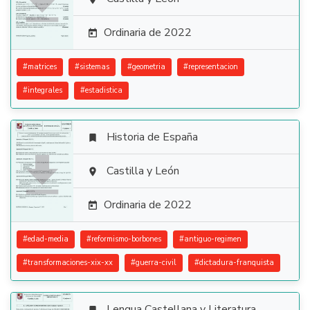

Ordinaria de 2022

#
matrices
#
sistemas
#
geometria
#
representacion
#
integrales
#
estadistica
Historia de España


Castilla y León

Ordinaria de 2022

#
edad-media
#
reformismo-borbones
#
antiguo-regimen
#
transformaciones-xix-xx
#
guerra-civil
#
dictadura-franquista
Lengua Castellana y Literatura