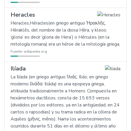
Heracles
Heracles,Héracles(en griego antiguo Ἡρακλῆς,
Hēraklḗs, del nombre de la diosa Hēra, y kleos:
‘gloria’ es decir ‘gloria de Hera’) o Hércules (en la
mitología romana) era un héroe de la mitología griega.
Fuente:
wikipedia.org
Ilíada
La Ilíada (en griego antiguo Ἰλιάς: Iliás; en griego
moderno Ιλιάδα: Iliáda) es una epopeya griega,
atribuida tradicionalmente a Homero. Compuesta en
hexámetros dactílicos, consta de 15 693 versos
(divididos por los editores, ya en la antigüedad, en 24
cantos o rapsodias) y su trama radica en la cólera de
Aquiles (μῆνις, mênis). Narra los acontecimientos
ocurridos durante 51 días en el décimo y último año