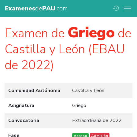
Examenes
de
PAU
.com
history
Griego
Examen de
de
Castilla y León (EBAU
de 2022)
Comunidad Autónoma
Castilla y León
Asignatura
Griego
Convocatoria
Extraordinaria de 2022
Fase
Acceso
Admisión