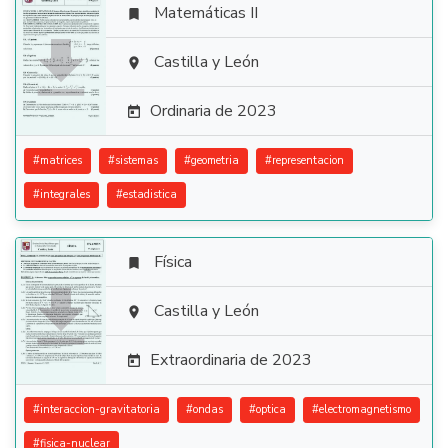
Matemáticas II


Castilla y León

Ordinaria de 2023

#
matrices
#
sistemas
#
geometria
#
representacion
#
integrales
#
estadistica
Física


Castilla y León

Extraordinaria de 2023

#
interaccion-gravitatoria
#
ondas
#
optica
#
electromagnetismo
#
fisica-nuclear