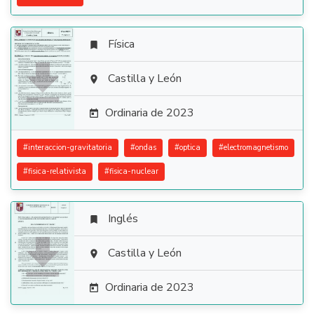
Física


Castilla y León

Ordinaria de 2023

#
interaccion-gravitatoria
#
ondas
#
optica
#
electromagnetismo
#
fisica-relativista
#
fisica-nuclear
Inglés


Castilla y León

Ordinaria de 2023
