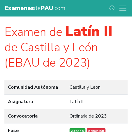
Examenes
de
PAU
.com
history
Latín II
Examen de
de Castilla y León
(EBAU de 2023)
Comunidad Autónoma
Castilla y León
Asignatura
Latín II
Convocatoria
Ordinaria de 2023
Fase
Acceso
Admisión