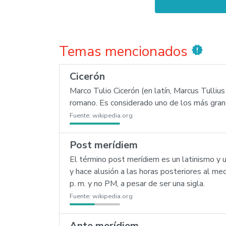
Temas mencionados
new_releases
Cicerón
Marco Tulio Cicerón (en latín, Marcus Tullius 
romano. Es considerado uno de los más grande
Fuente:
wikipedia.org
Post merídiem
El término post merídiem es un latinismo y u
y hace alusión a las horas posteriores al me
p. m. y no PM, a pesar de ser una sigla.
Fuente:
wikipedia.org
Ante merídiem