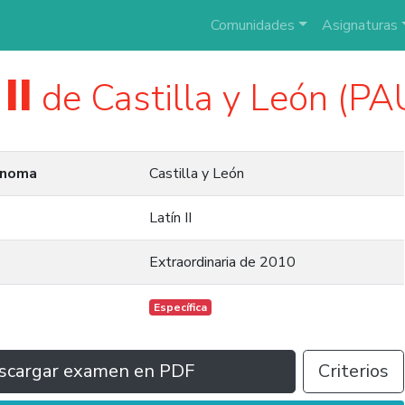
Comunidades
Asignaturas
II
de Castilla y León (P
ónoma
Castilla y León
Latín II
Extraordinaria de 2010
Específica
scargar examen en PDF
Criterios