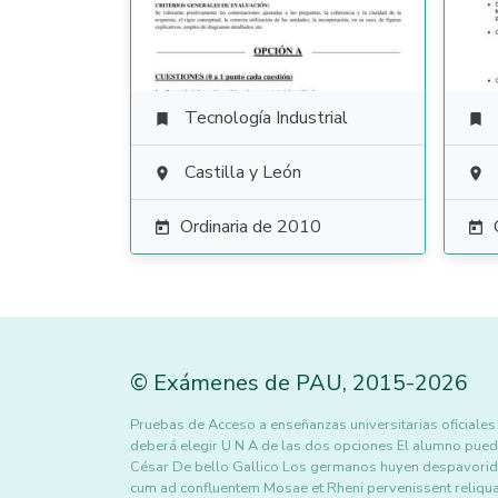
Tecnología Industrial


Castilla y León


Ordinaria de 2010


©
Exámenes de PAU
,
2015
-2026
Pruebas de Acceso a enseñanzas universitarias oficiales
deberá elegir U N A de las dos opciones El alumno puede 
César De bello Gallico Los germanos huyen despavoridos
cum ad confluentem Mosae et Rheni pervenissent reliqua