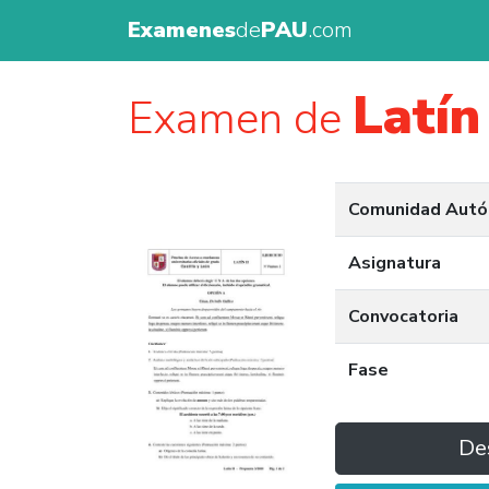
Examenes
de
PAU
.com
Latín 
Examen de
Comunidad Aut
Asignatura
Convocatoria
Fase
De