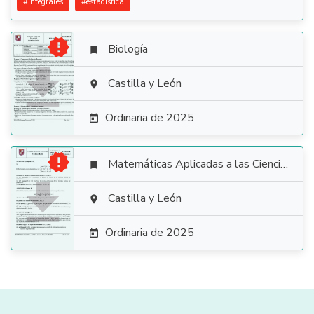
#
integrales
#
estadistica

Biología


Castilla y León

Ordinaria de 2025


Matemáticas Aplicadas a las Ciencias Sociales


Castilla y León

Ordinaria de 2025
