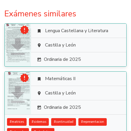
Exámenes similares

Lengua Castellana y Literatura


Castilla y León

Ordinaria de 2025


Matemáticas II


Castilla y León

Ordinaria de 2025

#
matrices
#
sistemas
#
continuidad
#
representacion