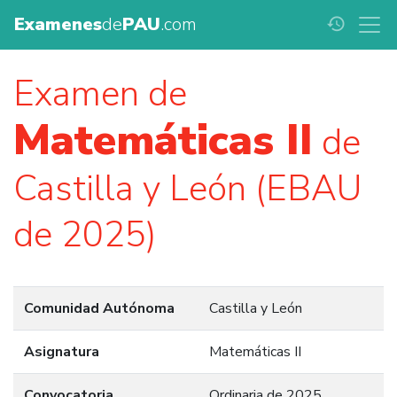
Examenes
de
PAU
.com
history
Examen de
Matemáticas II
de
Castilla y León (EBAU
de 2025)
Comunidad Autónoma
Castilla y León
Asignatura
Matemáticas II
Convocatoria
Ordinaria de 2025