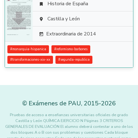
Historia de España


Castilla y León

Extraordinaria de 2014

#
monarquia-hispanica
#
reformismo-borbones
#
transformaciones-xix-xx
#
segunda-republica
©
Exámenes de PAU
,
2015
-2026
Pruebas de acceso a enseñanzas universitarias oficiales de grado
Castilla y León QUÍMICA EJERCICIO N Páginas 3 CRITERIOS
GENERALES DE EVALUACIÓN El alumno deberá contestar a uno de los
dos bloques A o B con sus problemas y cuestiones Cada bloque