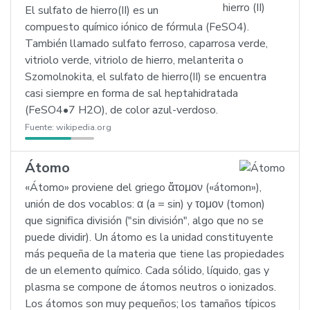
El sulfato de hierro(II) es un
compuesto químico iónico de fórmula (FeSO4).
También llamado sulfato ferroso, caparrosa verde,
vitriolo verde, vitriolo de hierro, melanterita o
Szomolnokita, el sulfato de hierro(II) se encuentra
casi siempre en forma de sal heptahidratada
(FeSO4•7 H2O), de color azul-verdoso.
Fuente:
wikipedia.org
Átomo
«Átomo» proviene del griego ἄτομον («átomon»),
unión de dos vocablos: α (a = sin) y τομον (tomon)
que significa división ("sin división", algo que no se
puede dividir). Un átomo es la unidad constituyente
más pequeña de la materia que tiene las propiedades
de un elemento químico. Cada sólido, líquido, gas y
plasma se compone de átomos neutros o ionizados.
Los átomos son muy pequeños; los tamaños típicos