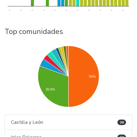
..
..
..
..
..
..
..
..
..
..
..
Top comunidades
50%
30.6%
Castilla y León
36