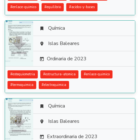
#
enlace-quimico
#
equilibrio
#
acidos-y-bases
Química


Islas Baleares

Ordinaria de 2023

#
estequiometria
#
estructura-atomica
#
enlace-quimico
#
termoquimica
#
electroquimica
Química


Islas Baleares

Extraordinaria de 2023
