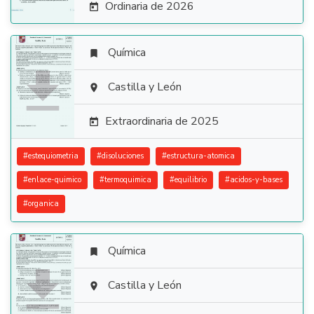
Ordinaria de 2026

Química


Castilla y León

Extraordinaria de 2025

#
estequiometria
#
disoluciones
#
estructura-atomica
#
enlace-quimico
#
termoquimica
#
equilibrio
#
acidos-y-bases
#
organica
Química


Castilla y León
