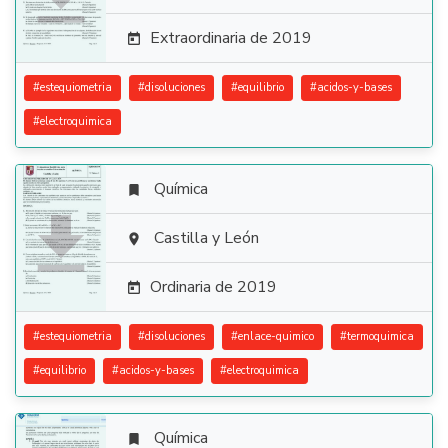
Extraordinaria de 2019

#
estequiometria
#
disoluciones
#
equilibrio
#
acidos-y-bases
#
electroquimica
Química


Castilla y León

Ordinaria de 2019

#
estequiometria
#
disoluciones
#
enlace-quimico
#
termoquimica
#
equilibrio
#
acidos-y-bases
#
electroquimica
Química
