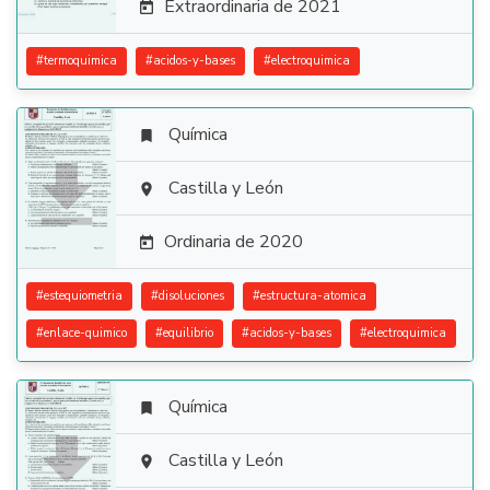
Extraordinaria de 2021

#
termoquimica
#
acidos-y-bases
#
electroquimica
Química


Castilla y León

Ordinaria de 2020

#
estequiometria
#
disoluciones
#
estructura-atomica
#
enlace-quimico
#
equilibrio
#
acidos-y-bases
#
electroquimica
Química


Castilla y León
