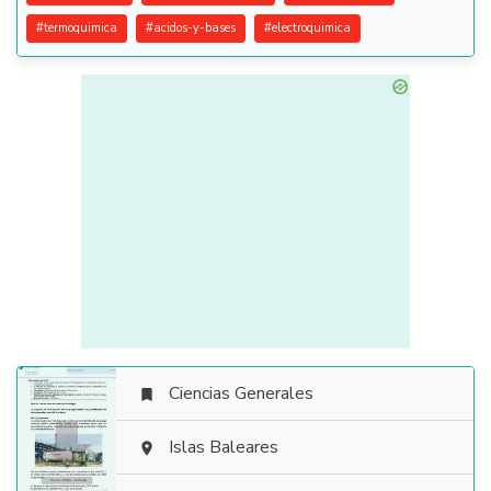
#
termoquimica
#
acidos-y-bases
#
electroquimica
Ciencias Generales


Islas Baleares
