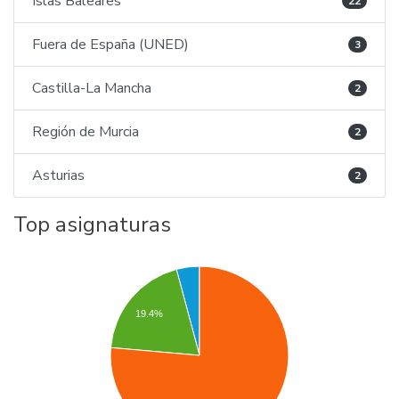
Islas Baleares
22
Fuera de España (UNED)
3
Castilla-La Mancha
2
Región de Murcia
2
Asturias
2
Top asignaturas
19.4%