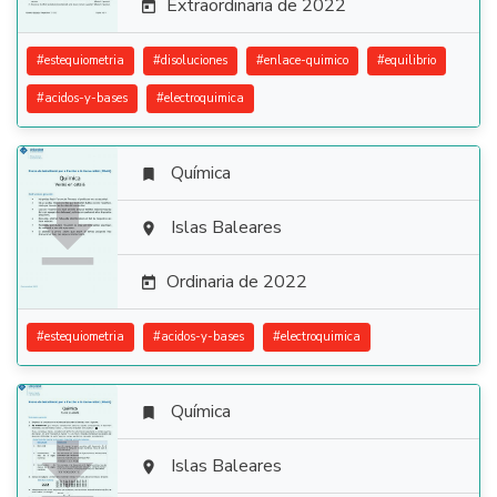
Extraordinaria de 2022

#
estequiometria
#
disoluciones
#
enlace-quimico
#
equilibrio
#
acidos-y-bases
#
electroquimica
Química


Islas Baleares

Ordinaria de 2022

#
estequiometria
#
acidos-y-bases
#
electroquimica
Química


Islas Baleares
