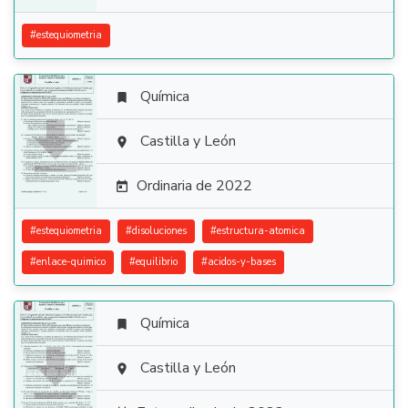
#
estequiometria
Química


Castilla y León

Ordinaria de 2022

#
estequiometria
#
disoluciones
#
estructura-atomica
#
enlace-quimico
#
equilibrio
#
acidos-y-bases
Química


Castilla y León
