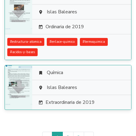

Islas Baleares

Ordinaria de 2019

#
estructura-atomica
#
enlace-quimico
#
termoquimica
#
acidos-y-bases
Química


Islas Baleares

Extraordinaria de 2019
