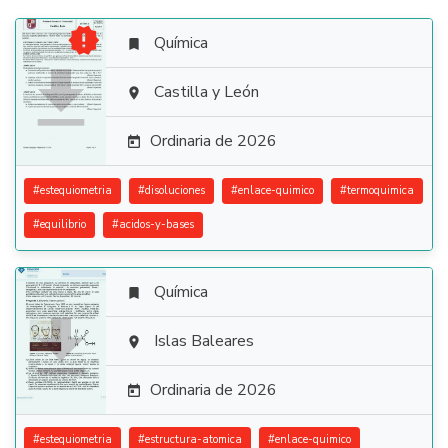

Química


Castilla y León

Ordinaria de 2026

#
estequiometria
#
disoluciones
#
enlace-quimico
#
termoquimica
#
equilibrio
#
acidos-y-bases
Química


Islas Baleares

Ordinaria de 2026

#
estequiometria
#
estructura-atomica
#
enlace-quimico