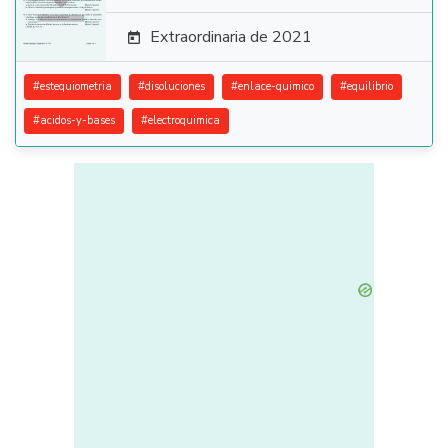
Extraordinaria de 2021

#
estequiometria
#
disoluciones
#
enlace-quimico
#
equilibrio
#
acidos-y-bases
#
electroquimica