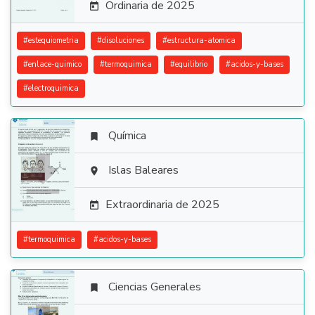
Ordinaria de 2025

#
estequiometria
#
disoluciones
#
estructura-atomica
#
enlace-quimico
#
termoquimica
#
equilibrio
#
acidos-y-bases
#
electroquimica
Química


Islas Baleares

Extraordinaria de 2025

#
termoquimica
#
acidos-y-bases
Ciencias Generales
