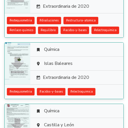
Extraordinaria de 2020

#
estequiometria
#
disoluciones
#
estructura-atomica
#
enlace-quimico
#
equilibrio
#
acidos-y-bases
#
electroquimica
Química


Islas Baleares

Extraordinaria de 2020

#
estequiometria
#
acidos-y-bases
#
electroquimica
Química


Castilla y León
