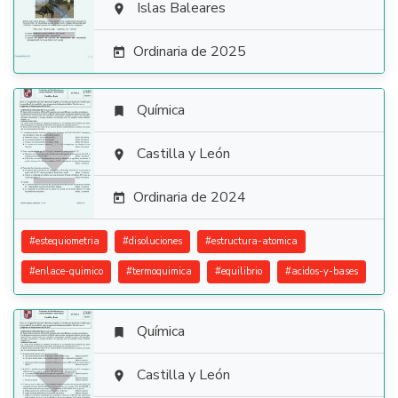

Islas Baleares

Ordinaria de 2025

Química


Castilla y León

Ordinaria de 2024

#
estequiometria
#
disoluciones
#
estructura-atomica
#
enlace-quimico
#
termoquimica
#
equilibrio
#
acidos-y-bases
Química


Castilla y León
