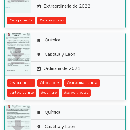
Extraordinaria de 2022

#
estequiometria
#
acidos-y-bases
Química


Castilla y León

Ordinaria de 2021

#
estequiometria
#
disoluciones
#
estructura-atomica
#
enlace-quimico
#
equilibrio
#
acidos-y-bases
Química


Castilla y León
