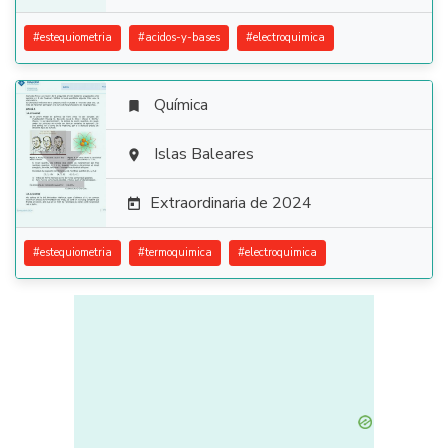
#
estequiometria
#
acidos-y-bases
#
electroquimica
Química


Islas Baleares

Extraordinaria de 2024

#
estequiometria
#
termoquimica
#
electroquimica