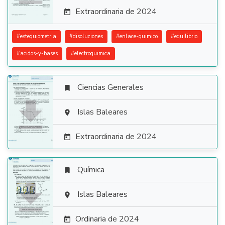
Extraordinaria de 2024

#
estequiometria
#
disoluciones
#
enlace-quimico
#
equilibrio
#
acidos-y-bases
#
electroquimica
Ciencias Generales


Islas Baleares

Extraordinaria de 2024

Química


Islas Baleares

Ordinaria de 2024
