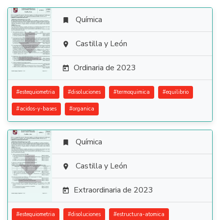
Química


Castilla y León

Ordinaria de 2023

#
estequiometria
#
disoluciones
#
termoquimica
#
equilibrio
#
acidos-y-bases
#
organica
Química


Castilla y León

Extraordinaria de 2023

#
estequiometria
#
disoluciones
#
estructura-atomica