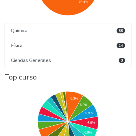
76.4%
Química
55
Física
14
Ciencias Generales
3
Top curso
8.3%
6.9%
6.9%
6.9%
6.9%