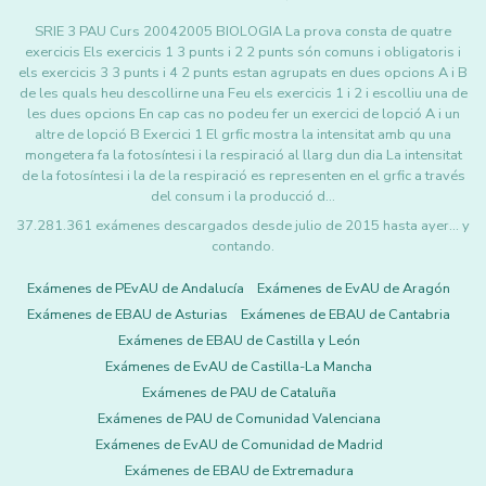
SRIE 3 PAU Curs 20042005 BIOLOGIA La prova consta de quatre
exercicis Els exercicis 1 3 punts i 2 2 punts són comuns i obligatoris i
els exercicis 3 3 punts i 4 2 punts estan agrupats en dues opcions A i B
de les quals heu descollirne una Feu els exercicis 1 i 2 i escolliu una de
les dues opcions En cap cas no podeu fer un exercici de lopció A i un
altre de lopció B Exercici 1 El grfic mostra la intensitat amb qu una
mongetera fa la fotosíntesi i la respiració al llarg dun dia La intensitat
de la fotosíntesi i la de la respiració es representen en el grfic a través
del consum i la producció d…
37.281.361 exámenes descargados desde julio de 2015 hasta ayer... y
contando.
Exámenes de PEvAU de Andalucía
Exámenes de EvAU de Aragón
Exámenes de EBAU de Asturias
Exámenes de EBAU de Cantabria
Exámenes de EBAU de Castilla y León
Exámenes de EvAU de Castilla-La Mancha
Exámenes de PAU de Cataluña
Exámenes de PAU de Comunidad Valenciana
Exámenes de EvAU de Comunidad de Madrid
Exámenes de EBAU de Extremadura