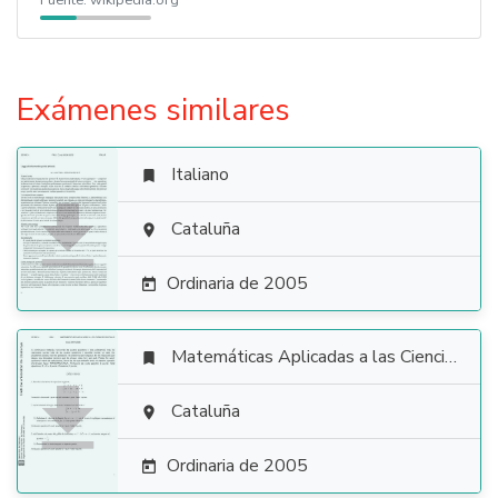
Fuente:
wikipedia.org
Exámenes similares
Italiano


Cataluña

Ordinaria de 2005

Matemáticas Aplicadas a las Ciencias Sociales


Cataluña

Ordinaria de 2005
