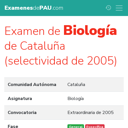
Examenes
de
PAU
.com
history
Biología
Examen de
de Cataluña
(selectividad de 2005)
Comunidad Autónoma
Cataluña
Asignatura
Biología
Convocatoria
Extraordinaria de 2005
Fase
General
Específica