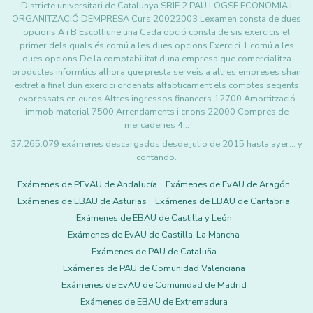
Districte universitari de Catalunya SRIE 2 PAU LOGSE ECONOMIA I
ORGANITZACIÓ DEMPRESA Curs 20022003 Lexamen consta de dues
opcions A i B Escolliune una Cada opció consta de sis exercicis el
primer dels quals és comú a les dues opcions Exercici 1 comú a les
dues opcions De la comptabilitat duna empresa que comercialitza
productes informtics alhora que presta serveis a altres empreses shan
extret a final dun exercici ordenats alfabticament els comptes segents
expressats en euros Altres ingressos financers 12700 Amortització
immob material 7500 Arrendaments i cnons 22000 Compres de
mercaderies 4…
37.265.079 exámenes descargados desde julio de 2015 hasta ayer... y
contando.
Exámenes de PEvAU de Andalucía
Exámenes de EvAU de Aragón
Exámenes de EBAU de Asturias
Exámenes de EBAU de Cantabria
Exámenes de EBAU de Castilla y León
Exámenes de EvAU de Castilla-La Mancha
Exámenes de PAU de Cataluña
Exámenes de PAU de Comunidad Valenciana
Exámenes de EvAU de Comunidad de Madrid
Exámenes de EBAU de Extremadura