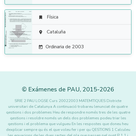
Física


Cataluña

Ordinaria de 2003

©
Exámenes de PAU
,
2015
-2026
SRIE 2 PAU LOGSE Curs 20022003 MATEMTIQUES Districte
universitari de Catalunya A continuació trobareu lenunciat de quatre
qestions i dos problemes Heu de respondre només tres de les quatre
qestions i resoldre només un dels dos problemes podeu triar les
qestions i el problema que vulgueu En les respostes que doneu heu
dexplicar sempre qu és el que voleu fer i per qu QESTIONS 1 Calculeu
les equacions de les dues rectes del pla que passen pel punt P 1 1 i