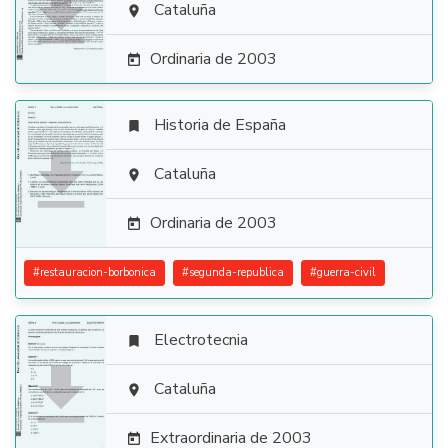

Cataluña

Ordinaria de 2003

Historia de España


Cataluña

Ordinaria de 2003

#
restauracion-borbonica
#
segunda-republica
#
guerra-civil
Electrotecnia


Cataluña

Extraordinaria de 2003
