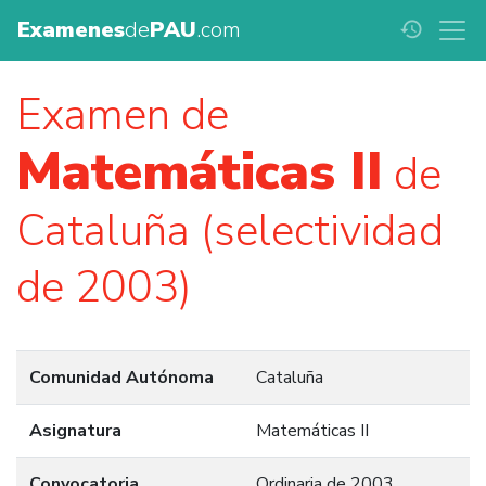
Examenes
de
PAU
.com
history
Examen de
Matemáticas II
de
Cataluña (selectividad
de 2003)
Comunidad Autónoma
Cataluña
Asignatura
Matemáticas II
Convocatoria
Ordinaria de 2003