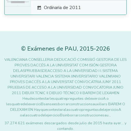
Ordinaria de 2011

©
Exámenes de PAU
,
2015
-2026
VALENCIANA CONSELLERIA DEDUCACIÓ COMISSIÓ GESTORA DE LES
PROVES DACCÉS A LA UNIVERSITAT COM ISIÓN GESTORA
DELASPRUEBASDEACCESO A LA UNIVERSIDAD I l SISTEMA
UNIVERSITARI VALENCIA SISTEMA IJNIVERSITARIO VALENfIANO
PROVES DACCÉS A LA UNIVERSITAT CONVOCATRIA JUNY 2011
PRUEBAS DE ACCESO A LA UNIVERSIDAD CONVOCATORIA JUNIO
2011 DIBUIX TCNIC II DIBUJO TÉCNICO II BAREM DE LEXAMEN
Heudecontestarlesquatrepreguntes delexerciciA o
lesquatredelexerciciBsenseesborrarconstruccionsauxiliars BAREM O
DELEXAM EN HayquecontestaralascuatropreguntasdelejercicioA
oalascuatrodelejercicioBsinborrarconstruccionesau…
37.274.621 exámenes descargados desde julio de 2015 hasta ayer... y
contando.