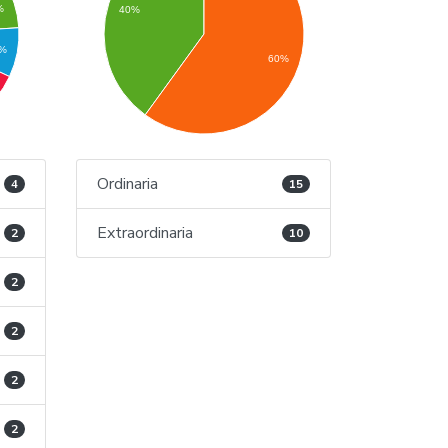
%
40%
%
60%
Ordinaria
4
15
Extraordinaria
2
10
2
2
2
2