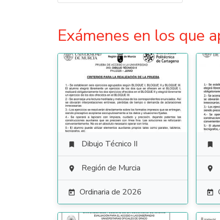
Exámenes en los que a
Dibujo Técnico II


Región de Murcia


Ordinaria de 2026

