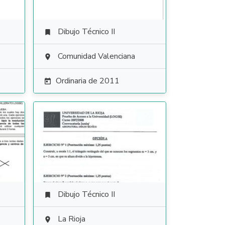
Dibujo Técnico II

Comunidad Valenciana

Ordinaria de 2011

Dibujo Técnico II

La Rioja
