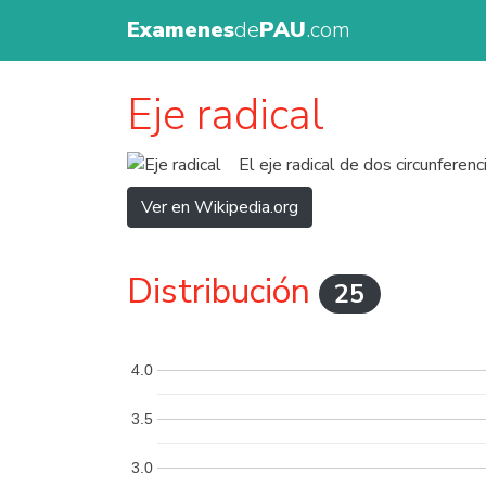
Examenes
de
PAU
.com
Eje radical
El eje radical de dos circunfere
Ver en Wikipedia.org
Distribución
25
4.0
3.5
3.0