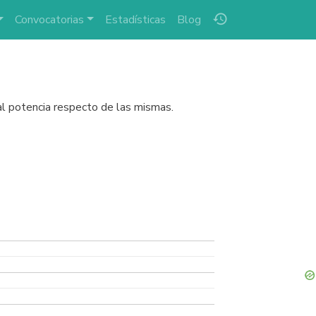
history
Convocatorias
Estadísticas
Blog
ual potencia respecto de las mismas.