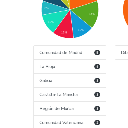
8%
16%
12%
12%
12%
Comunidad de Madrid
Dib
5
La Rioja
4
Galicia
3
Castilla-La Mancha
3
Región de Murcia
3
Comunidad Valenciana
2