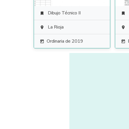
Dibujo Técnico II


La Rioja


Ordinaria de 2019

