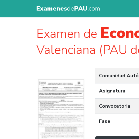
Examenes
de
PAU
.com
Econ
Examen de
Valenciana (PAU d
Comunidad Aut
Asignatura
Convocatoria
Fase