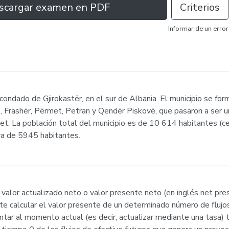
scargar examen en PDF
Criterios
Informar de un error
 condado de Gjirokastër, en el sur de Albania. El municipio se f
ë, Frashër, Përmet, Petran y Qendër Piskovë, que pasaron a ser 
rmet. La población total del municipio es de 10 614 habitantes 
ra de 5945 habitantes.
 valor actualizado neto o valor presente neto (en inglés net pr
e calcular el valor presente de un determinado número de flujos 
tar al momento actual (es decir, actualizar mediante una tasa) t