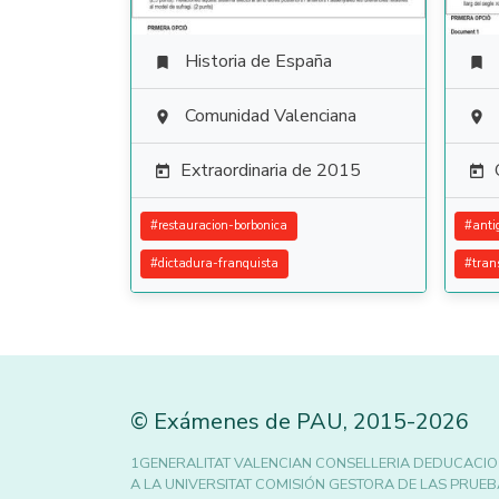
Historia de España


Comunidad Valenciana


Extraordinaria de 2015


#
restauracion-borbonica
#
anti
#
dictadura-franquista
#
tran
©
Exámenes de PAU
,
2015
-2026
1GENERALITAT VALENCIAN CONSELLERIA DEDUCACIO
A LA UNIVERSITAT COMISIÓN GESTORA DE LAS PRUEBA