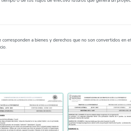
l tiempo 0 de los flujos de efectivo futuros que genera un proye
ue corresponden a bienes y derechos que no son convertidos en e
cio.