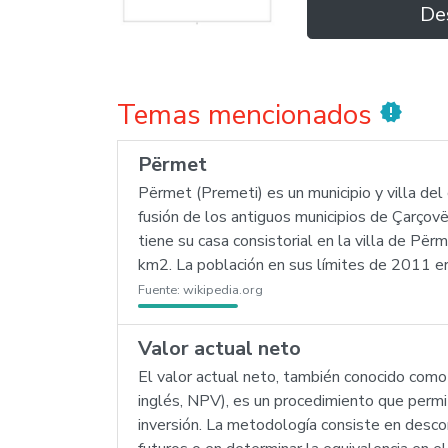
De
Temas mencionados
new_releases
Përmet
Përmet (Premeti) es un municipio y villa del
fusión de los antiguos municipios de Çarçov
tiene su casa consistorial en la villa de Pë
km2. La población en sus límites de 2011 e
Fuente:
wikipedia.org
Valor actual neto
El valor actual neto, también conocido como
inglés, NPV), es un procedimiento que permit
inversión. La metodología consiste en descon