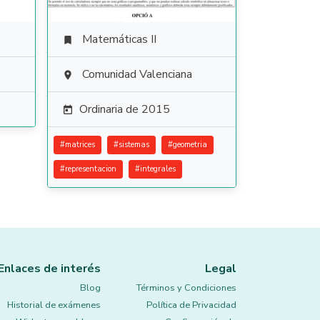
Matemáticas II

Comunidad Valenciana

Ordinaria de 2015

#
matrices
#
sistemas
#
geometria
#
representacion
#
integrales
Enlaces de interés
Legal
Blog
Términos y Condiciones
Historial de exámenes
Política de Privacidad