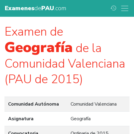
Examenes
de
PAU
.com
history
Examen de
Geografía
de la
Comunidad Valenciana
(PAU de 2015)
Comunidad Autónoma
Comunidad Valenciana
Asignatura
Geografía
Convocatoria
Ordinaria de 2015