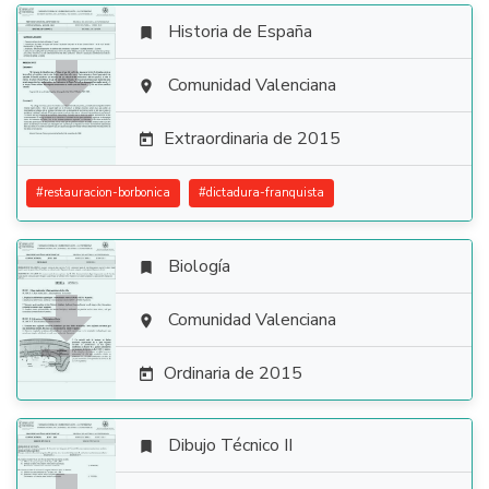
Historia de España


Comunidad Valenciana

Extraordinaria de 2015

#
restauracion-borbonica
#
dictadura-franquista
Biología


Comunidad Valenciana

Ordinaria de 2015

Dibujo Técnico II
