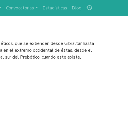
history
Convocatorias
Estadísticas
Blog
éticos, que se extienden desde Gibraltar hasta
icia en el extremo occidental de éstas, desde el
 al sur del Prebético, cuando este existe,