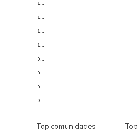
1…
1…
1…
1…
0…
0…
0…
0…
Top comunidades
Top