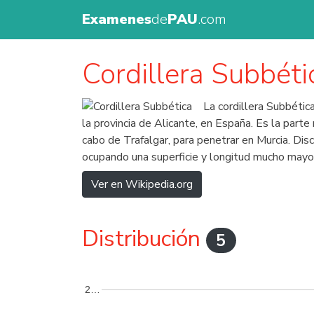
Examenes
de
PAU
.com
Cordillera Subbéti
La cordillera Subbéti
la provincia de Alicante, en España. Es la parte
cabo de Trafalgar, para penetrar en Murcia. Disc
ocupando una superficie y longitud mucho mayor 
Ver en Wikipedia.org
Distribución
5
2…