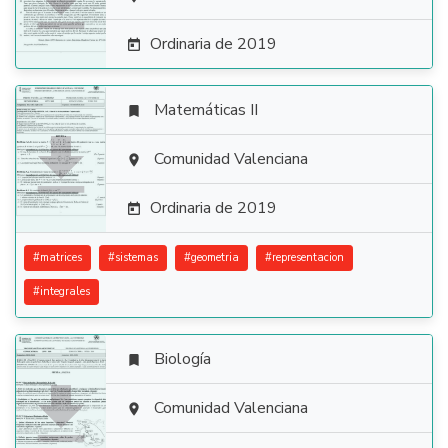

Ordinaria de 2019

Matemáticas II


Comunidad Valenciana

Ordinaria de 2019

#
matrices
#
sistemas
#
geometria
#
representacion
#
integrales
Biología


Comunidad Valenciana
