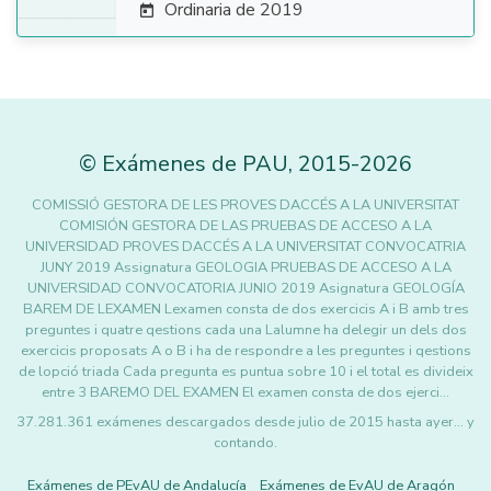
Ordinaria de 2019

©
Exámenes de PAU
,
2015
-2026
COMISSIÓ GESTORA DE LES PROVES DACCÉS A LA UNIVERSITAT
COMISIÓN GESTORA DE LAS PRUEBAS DE ACCESO A LA
UNIVERSIDAD PROVES DACCÉS A LA UNIVERSITAT CONVOCATRIA
JUNY 2019 Assignatura GEOLOGIA PRUEBAS DE ACCESO A LA
UNIVERSIDAD CONVOCATORIA JUNIO 2019 Asignatura GEOLOGÍA
BAREM DE LEXAMEN Lexamen consta de dos exercicis A i B amb tres
preguntes i quatre qestions cada una Lalumne ha delegir un dels dos
exercicis proposats A o B i ha de respondre a les preguntes i qestions
de lopció triada Cada pregunta es puntua sobre 10 i el total es divideix
entre 3 BAREMO DEL EXAMEN El examen consta de dos ejerci…
37.281.361 exámenes descargados desde julio de 2015 hasta ayer... y
contando.
Exámenes de PEvAU de Andalucía
Exámenes de EvAU de Aragón