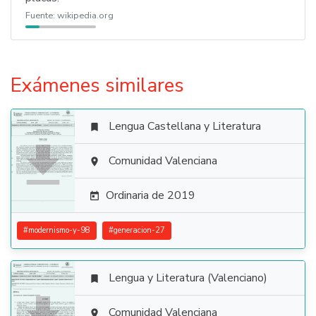
Fuente:
wikipedia.org
Exámenes similares
Lengua Castellana y Literatura


Comunidad Valenciana

Ordinaria de 2019

#
modernismo-y-98
#
generacion-27
Lengua y Literatura (Valenciano)

Comunidad Valenciana
