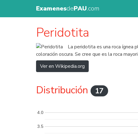
Examenes
de
PAU
.com
Peridotita
La peridotita es una roca ígnea 
coloración oscura. Se cree que es la roca mayori
Ver en Wikipedia.org
Distribución
17
4.0
3.5