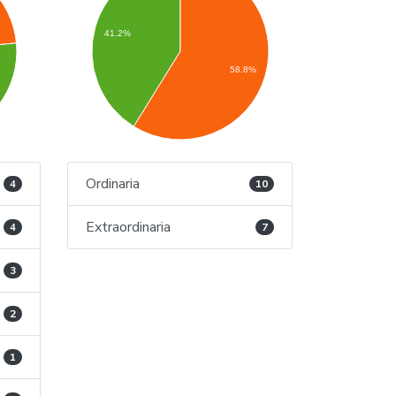
41.2%
58.8%
Ordinaria
4
10
Extraordinaria
4
7
3
2
1