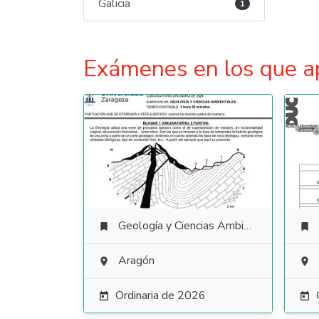
Galicia
1
Exámenes en los que a
Geología y Ciencias Ambientales


Aragón


Ordinaria de 2026

