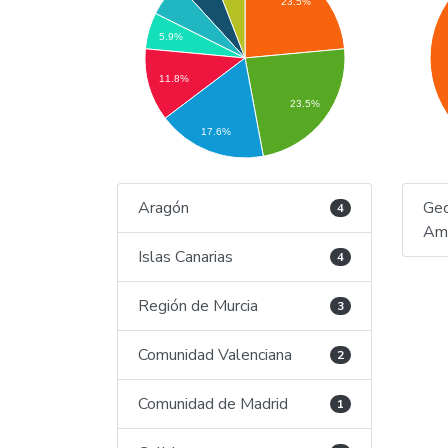
23.5%
5.9%
11.8%
23.5%
17.6%
Aragón
Geo
4
Amb
Islas Canarias
4
Región de Murcia
3
Comunidad Valenciana
2
Comunidad de Madrid
1