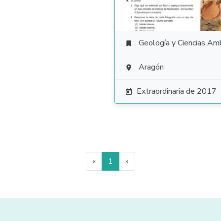
Geología y Ciencias Ambiental

Aragón

Extraordinaria de 2017

«
1
»