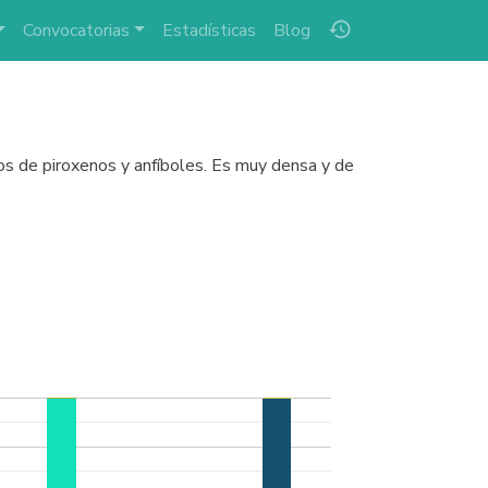
history
Convocatorias
Estadísticas
Blog
dos de piroxenos y anfíboles. Es muy densa y de