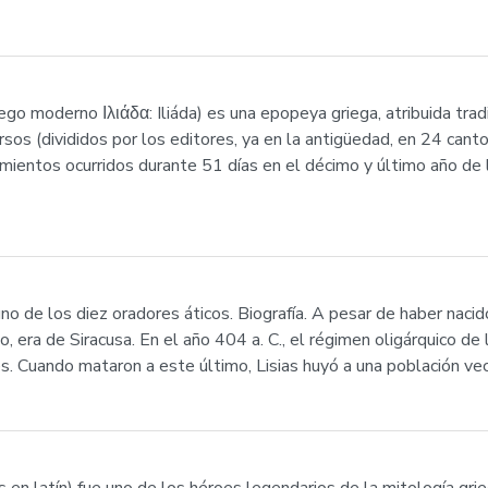
n griego moderno Ιλιάδα: Iliáda) es una epopeya griega, atribuida
os (divididos por los editores, ya en la antigüedad, en 24 cantos
imientos ocurridos durante 51 días en el décimo y último año de l
uno de los diez oradores áticos. Biografía. A pesar de haber nac
, era de Siracusa. En el año 404 a. C., el régimen oligárquico de l
 Cuando mataron a este último, Lisias huyó a una población vec