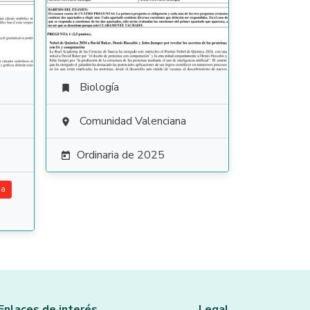
Biología

Comunidad Valenciana

Ordinaria de 2025

ia
Enlaces de interés
Legal