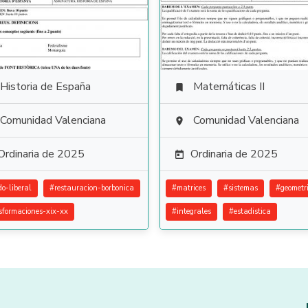
Historia de España
Matemáticas II

Comunidad Valenciana
Comunidad Valenciana

Ordinaria de 2025
Ordinaria de 2025

do-liberal
#
restauracion-borbonica
#
matrices
#
sistemas
#
geometr
sformaciones-xix-xx
#
integrales
#
estadistica