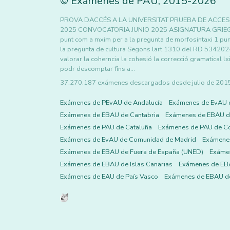
©
Exámenes de PAU
,
2015
-2026
PROVA DACCÉS A LA UNIVERSITAT PRUEBA DE ACCES
2025 CONVOCATORIA JUNIO 2025 ASIGNATURA GRIEGO I
punt com a mxim per a la pregunta de morfosintaxi 1 pu
la pregunta de cultura Segons lart 1310 del RD 5342024
valorar la coherncia la cohesió la correcció gramatical lx
podr descomptar fins a…
37.270.187 exámenes descargados desde julio de 2015 h
Exámenes de PEvAU de Andalucía
Exámenes de EvAU 
Exámenes de EBAU de Cantabria
Exámenes de EBAU de
Exámenes de PAU de Cataluña
Exámenes de PAU de C
Exámenes de EvAU de Comunidad de Madrid
Exámene
Exámenes de EBAU de Fuera de España (UNED)
Exámen
Exámenes de EBAU de Islas Canarias
Exámenes de EBA
Exámenes de EAU de País Vasco
Exámenes de EBAU de