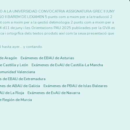
O A LA UNIVERSIDAD CONVOCATRIA ASSIGNATURA GREC II JUNY
I BAREM DE LEXAMEN 5 punts com a mxim per a la traducció 2
nt com a mxim per a la qestió detimologia 2 punts com a mxim per a
 d11 de juny i les Orientacions PAU 2025 publicades per la GVA es
ica i ortogrfica dels textos produts així com la seua presentació que
asta ayer... y contando.
de Aragón
Exámenes de EBAU de Asturias
 Castilla y León
Exámenes de EvAU de Castilla-La Mancha
omunidad Valenciana
s de EBAU de Extremadura
es de ABAU de Galicia
Exámenes de PBAU de Islas Baleares
U de La Rioja
Exámenes de EvAU de Navarra
 Región de Murcia