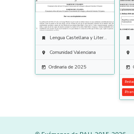
Lengua Castellana y Literatura


Comunidad Valenciana


Ordinaria de 2025


#
esta
#
tran