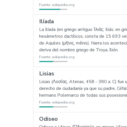
Fuente:
wikipedia.org
Ilíada
La Ilíada (en griego antiguo Ἰλιάς: Iliás; e
hexámetros dactílicos, consta de 15 693 vers
de Aquiles (μῆνις, mênis). Narra los acontec
deriva del nombre griego de Troya, Ιlión.
Fuente:
wikipedia.org
Lisias
Lisias (Λυσίας, Atenas, 458 - 380 a. C) fue 
derecho de ciudadanía ya que su padre, Céfalo
hermano Polemarco de todas sus posesiones.
Fuente:
wikipedia.org
Odiseo