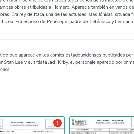
en latín) fue uno de los héroes legendarios de la mitología grie
 ambas obras atribuidas a Homero. Aparecía también en varios d
s. Era rey de Ítaca, una de las actuales islas Jónicas, situada fr
y Anticlea. Era esposo de Penélope, padre de Telémaco y herman
cticio que aparece en los cómics estadounidenses publicados po
r Stan Lee y el artista Jack Kirby, el personaje apareció por pri
mics.
