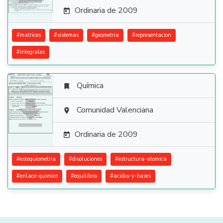
Ordinaria de 2009

#
matrices
#
sistemas
#
geometria
#
representacion
#
integrales
Química


Comunidad Valenciana

Ordinaria de 2009

#
estequiometria
#
disoluciones
#
estructura-atomica
#
enlace-quimico
#
equilibrio
#
acidos-y-bases