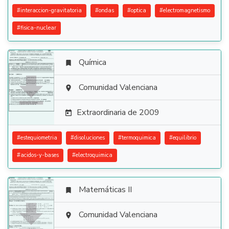
#
interaccion-gravitatoria
#
ondas
#
optica
#
electromagnetismo
#
fisica-nuclear
Química


Comunidad Valenciana

Extraordinaria de 2009

#
estequiometria
#
disoluciones
#
termoquimica
#
equilibrio
#
acidos-y-bases
#
electroquimica
Matemáticas II


Comunidad Valenciana
