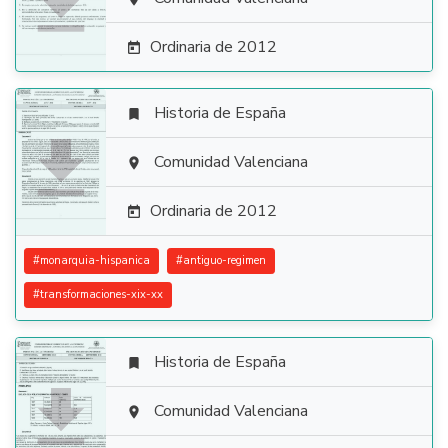

Ordinaria de 2012

Historia de España


Comunidad Valenciana

Ordinaria de 2012

#
monarquia-hispanica
#
antiguo-regimen
#
transformaciones-xix-xx
Historia de España


Comunidad Valenciana
