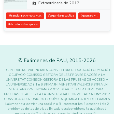
Extraordinaria de 2012

#
transformaciones-xix-xx
#
segunda-republica
#
guerra-civil
#
dictadura-franquista
©
Exámenes de PAU
,
2015
-2026
1GENERALITAT VALENCIANA CONSELLERIA DEDUCACIÓ FORMACIÓ I
OCUPACIÓ COMISSIÓ GESTORA DE LES PROVES DACCÉS A LA
UNIVERSITAT COMISIÓN GESTORA DE LAS PRUEBAS DE ACCESO A
LA UNIVERSIDAD ii 1 n SISTtMA lHI VEHS ITARI VALENCI SISTFIIA IJNI
VFRSITARIO VALliNCIANO PROVES DACCÉS A LA UNIVERSITAT
PRUEBAS DE ACCESO A LA UNIVERSIDAD CONVOCATRIA JUNY 2012
CONVOCATORIA JUNIO 2012 QUÍMICA QUÍMICA BAREM DE LEXAMEN
Lalumne haur de triar una opció A o B i contestar les 3 qestions i els 2
problemes de lopció triada En cada qestióproblema la qualificació
mxima ser de 2 punts en cada apartat sindica la qualific…