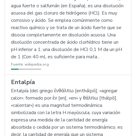
agua fuerte o salfumán (en España), es una disolución
acuosa del gas cloruro de hidrógeno (HCl). Es muy
corrosivo y ácido. Se emplea comúnmente como
reactivo químico y se trata de un ácido fuerte que se
disocia completamente en disolución acuosa. Una
disolución concentrada de ácido clorhídrico tiene un
pH inferior a 1; una disolución de HCl 0,1 M da un pH
de 1 (Con 40 mL es suficiente para mata…
Fuente:
wikipedia.org
Entalpía
Entalpía (del griego ἐνθάλπω [enthálpō], «agregar
calor»; formado por ἐν [en], «en» y θάλπω [thálpō],
«calentar») es una magnitud termodinámica,
simbolizada con la letra H mayúscula, cuya variación
expresa una medida de la cantidad de energía
absorbida o cedida por un sistema termodinámico, es
decir, la cantidad de energía que un sistema