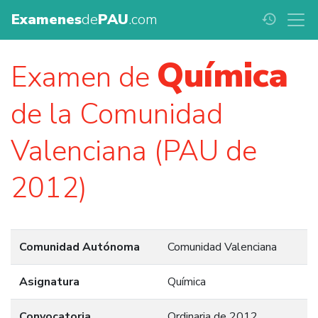
Examenes
de
PAU
.com
history
Química
Examen de
de la Comunidad
Valenciana (PAU de
2012)
Comunidad Autónoma
Comunidad Valenciana
Asignatura
Química
Convocatoria
Ordinaria de 2012