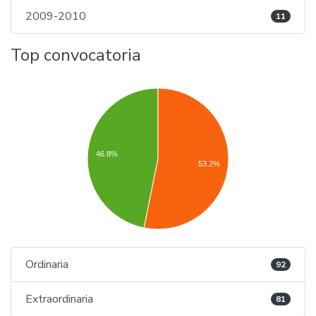
2009-2010
11
Top convocatoria
46.8%
53.2%
Ordinaria
92
Extraordinaria
81