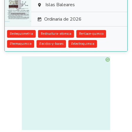

Islas Baleares

Ordinaria de 2026

#
estequiometria
#
estructura-atomica
#
enlace-quimico
#
termoquimica
#
acidos-y-bases
#
electroquimica