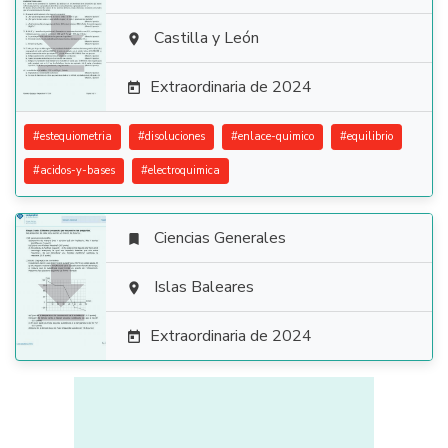

Castilla y León

Extraordinaria de 2024

#
estequiometria
#
disoluciones
#
enlace-quimico
#
equilibrio
#
acidos-y-bases
#
electroquimica
Ciencias Generales


Islas Baleares

Extraordinaria de 2024
