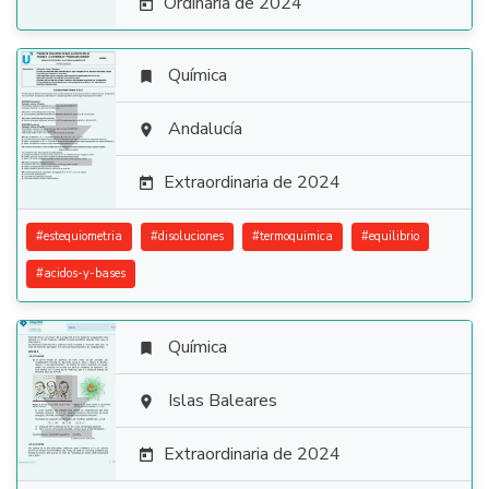
Ordinaria de 2024

Química


Andalucía

Extraordinaria de 2024

#
estequiometria
#
disoluciones
#
termoquimica
#
equilibrio
#
acidos-y-bases
Química


Islas Baleares

Extraordinaria de 2024
