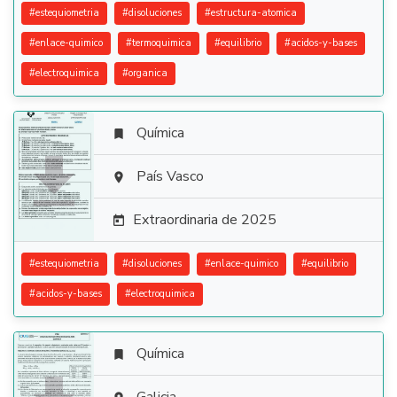
#
estequiometria
#
disoluciones
#
estructura-atomica
#
enlace-quimico
#
termoquimica
#
equilibrio
#
acidos-y-bases
#
electroquimica
#
organica
Química


País Vasco

Extraordinaria de 2025

#
estequiometria
#
disoluciones
#
enlace-quimico
#
equilibrio
#
acidos-y-bases
#
electroquimica
Química
