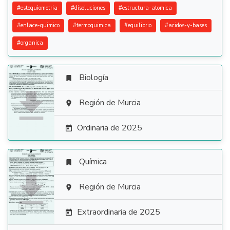
#
estequiometria
#
disoluciones
#
estructura-atomica
#
enlace-quimico
#
termoquimica
#
equilibrio
#
acidos-y-bases
#
organica
Biología


Región de Murcia

Ordinaria de 2025

Química


Región de Murcia

Extraordinaria de 2025
