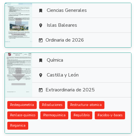
Ciencias Generales


Islas Baleares

Ordinaria de 2026

Química


Castilla y León

Extraordinaria de 2025

#
estequiometria
#
disoluciones
#
estructura-atomica
#
enlace-quimico
#
termoquimica
#
equilibrio
#
acidos-y-bases
#
organica