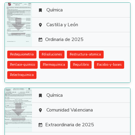
Química


Castilla y León

Ordinaria de 2025

#
estequiometria
#
disoluciones
#
estructura-atomica
#
enlace-quimico
#
termoquimica
#
equilibrio
#
acidos-y-bases
#
electroquimica
Química


Comunidad Valenciana

Extraordinaria de 2025
