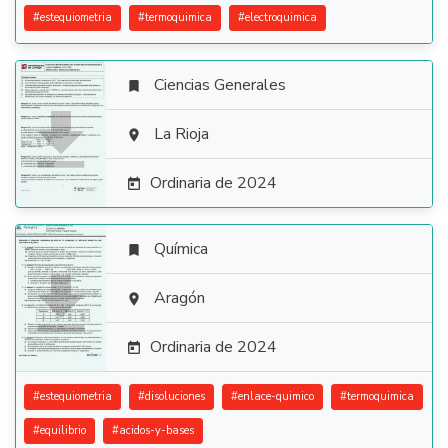
#
estequiometria
#
termoquimica
#
electroquimica
Ciencias Generales


La Rioja

Ordinaria de 2024

Química


Aragón

Ordinaria de 2024

#
estequiometria
#
disoluciones
#
enlace-quimico
#
termoquimica
#
equilibrio
#
acidos-y-bases