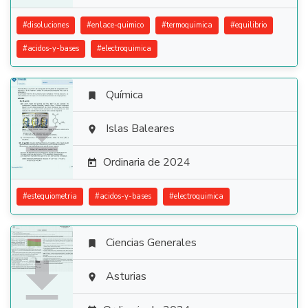
#
disoluciones
#
enlace-quimico
#
termoquimica
#
equilibrio
#
acidos-y-bases
#
electroquimica
Química


Islas Baleares

Ordinaria de 2024

#
estequiometria
#
acidos-y-bases
#
electroquimica
Ciencias Generales


Asturias
