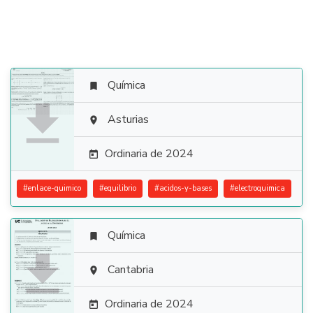
Química


Asturias

Ordinaria de 2024

#
enlace-quimico
#
equilibrio
#
acidos-y-bases
#
electroquimica
Química


Cantabria

Ordinaria de 2024
