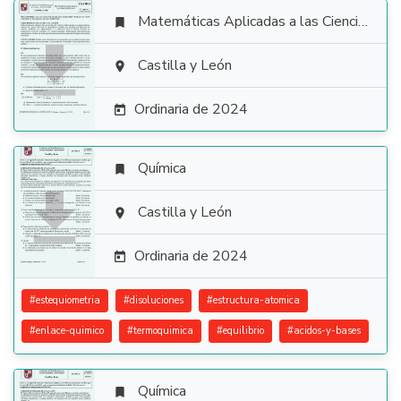
Matemáticas Aplicadas a las Ciencias Sociales


Castilla y León

Ordinaria de 2024

Química


Castilla y León

Ordinaria de 2024

#
estequiometria
#
disoluciones
#
estructura-atomica
#
enlace-quimico
#
termoquimica
#
equilibrio
#
acidos-y-bases
Química
