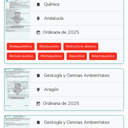
Química


Andalucía

Ordinaria de 2025

#
estequiometria
#
disoluciones
#
estructura-atomica
#
enlace-quimico
#
termoquimica
#
equilibrio
#
electroquimica
Geología y Ciencias Ambientales


Aragón

Ordinaria de 2025

Geología y Ciencias Ambientales
