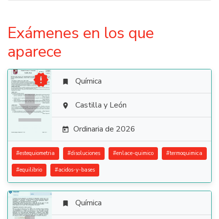
Exámenes en los que
aparece

Química


Castilla y León

Ordinaria de 2026

#
estequiometria
#
disoluciones
#
enlace-quimico
#
termoquimica
#
equilibrio
#
acidos-y-bases
Química
