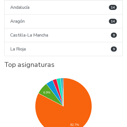
Andalucía
14
Aragón
14
Castilla-La Mancha
9
La Rioja
9
Top asignaturas
6.9%
82.7%