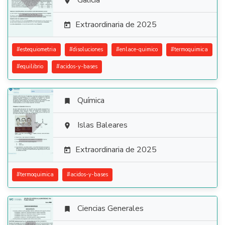

Galicia

Extraordinaria de 2025

#
estequiometria
#
disoluciones
#
enlace-quimico
#
termoquimica
#
equilibrio
#
acidos-y-bases
Química


Islas Baleares

Extraordinaria de 2025

#
termoquimica
#
acidos-y-bases
Ciencias Generales
