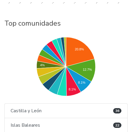
..
..
..
..
..
..
..
..
..
..
..
Top comunidades
20.8%
4%
12.7%
8.1%
8.1%
Castilla y León
36
Islas Baleares
22