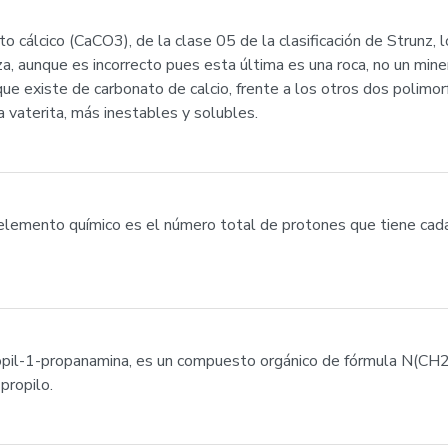
to cálcico (CaCO3), de la clase 05 de la clasificación de Strunz,
a, aunque es incorrecto pues esta última es una roca, no un miner
e que existe de carbonato de calcio, frente a los otros dos polim
 la vaterita, más inestables y solubles.
un elemento químico es el número total de protones que tiene c
ropil-1-propanamina, es un compuesto orgánico de fórmula N(CH
propilo.