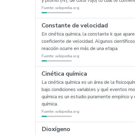
y plomo (IV), de color rojo) lo cual le confi
Fuente:
wikipedia.org
Constante de velocidad
En cinética química, la constante k que apar
coeficiente de velocidad. Algunos científic
reacción ocurre en más de una etapa.
Fuente:
wikipedia.org
Cinética química
La cinética química es un área de la fisicoqu
bajo condiciones variables y qué eventos mole
química es un estudio puramente empírico y 
química.
Fuente:
wikipedia.org
Dioxígeno