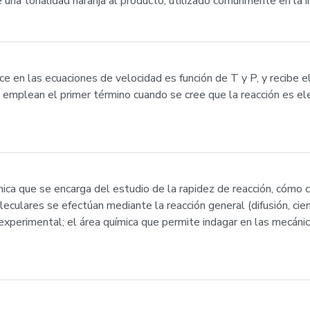
ere una tonalidad naranja al producto, utilizado comúnmente en la i
ece en las ecuaciones de velocidad es función de T y P, y recibe
os emplean el primer término cuando se cree que la reacción es e
ímica que se encarga del estudio de la rapidez de reacción, cómo 
culares se efectúan mediante la reacción general (difusión, ciencia
experimental; el área química que permite indagar en las mecáni