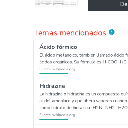
De
Temas mencionados
new_releases
Ácido fórmico
El ácido metanoico, también llamado ácido f
ácidos orgánicos. Su fórmula es H-COOH (
Fuente:
wikipedia.org
Hidrazina
La hidrazina o hidracina es un compuesto quí
al del amoníaco y que libera vapores cuando
como hidrato de hidrazina (H2N−NH2 · H2O)
Fuente:
wikipedia.org