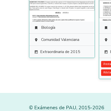
Biología


Comunidad Valenciana


Extraordinaria de 2015


#
rest
#
dict
©
Exámenes de PAU
,
2015
-2026