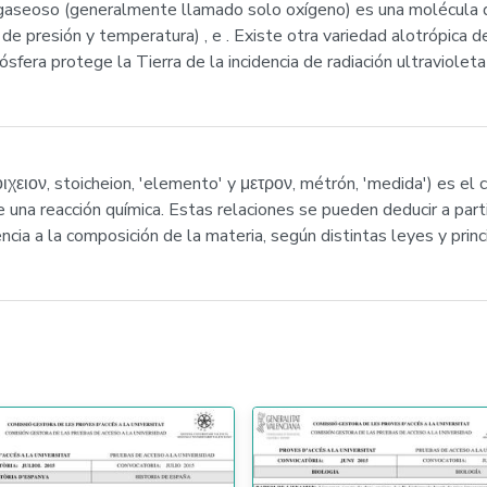
o gaseoso (generalmente llamado solo oxígeno) es una molécula
de presión y temperatura) , e . Existe otra variedad alotrópica 
fera protege la Tierra de la incidencia de radiación ultraviolet
ιχειον, stoicheion, 'elemento' y μετρον, métrón, 'medida') es el c
e una reacción química. Estas relaciones se pueden deducir a part
ncia a la composición de la materia, según distintas leyes y princ