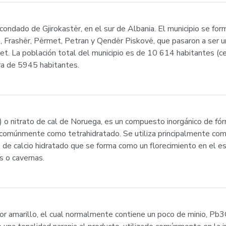
 condado de Gjirokastër, en el sur de Albania. El municipio se f
ë, Frashër, Përmet, Petran y Qendër Piskovë, que pasaron a ser 
rmet. La población total del municipio es de 10 614 habitantes 
ra de 5945 habitantes.
 o nitrato de cal de Noruega, es un compuesto inorgánico de fór
comúnmente como tetrahidratado. Se utiliza principalmente como
 de calcio hidratado que se forma como un florecimiento en el e
s o cavernas.
lor amarillo, el cual normalmente contiene un poco de minio, Pb