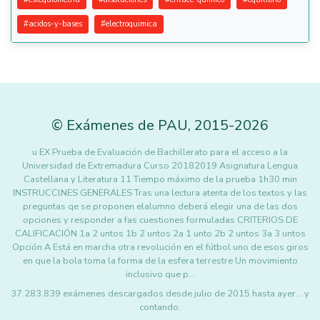
#
acidos-y-bases
#
electroquimica
©
Exámenes de PAU
,
2015
-2026
u EX Prueba de Evaluación de Bachillerato para el acceso a la
Universidad de Extremadura Curso 20182019 Asignatura Lengua
Castellana y Literatura 11 Tiempo máximo de la prueba 1h30 min
INSTRUCClNES GENERALES Tras una lectura atenta de los textos y las
preguntas qe se proponen elalumno deberá elegir una de las dos
opciones y responder a fas cuestiones formuladas CRITERIOS DE
CALIFICACIÓN 1a 2 untos 1b 2 untos 2a 1 unto 2b 2 untos 3a 3 untos
Opción A Está en marcha otra revolución en el fútbol uno de esos giros
en que la bola toma la forma de la esfera terrestre Un movimiento
inclusivo que p…
37.283.839 exámenes descargados desde julio de 2015 hasta ayer... y
contando.