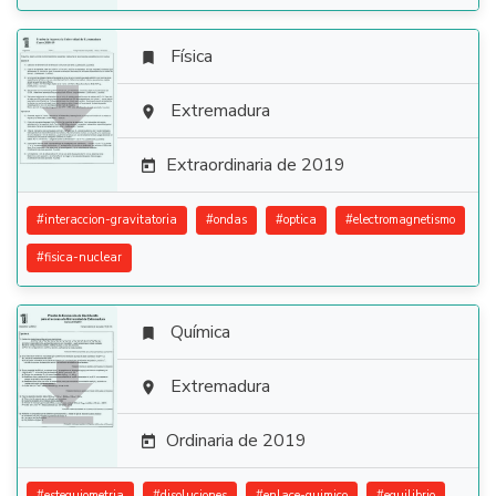
Física


Extremadura

Extraordinaria de 2019

#
interaccion-gravitatoria
#
ondas
#
optica
#
electromagnetismo
#
fisica-nuclear
Química


Extremadura

Ordinaria de 2019

#
estequiometria
#
disoluciones
#
enlace-quimico
#
equilibrio