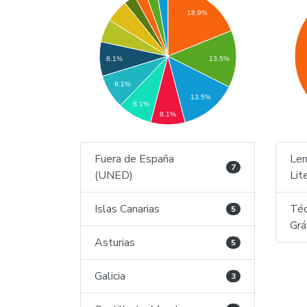
18.9%
13.5%
8.1%
8.1%
13.5%
8.1%
8.1%
Fuera de España
Len
7
(UNED)
Lit
Islas Canarias
Téc
5
Grá
Asturias
5
Galicia
3