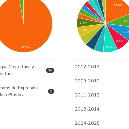
18.9%
8.
5.4%
5.4%
8.1
8.1%
8.1%
97.3%
gua Castellana y
2012-2013
36
eratura
2009-2010
nicas de Expresión
1
fico Plástica
2011-2012
2013-2014
2024-2025