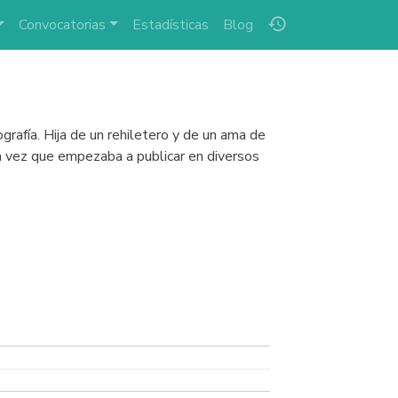
history
Convocatorias
Estadísticas
Blog
rafía. Hija de un rehiletero y de un ama de
a vez que empezaba a publicar en diversos