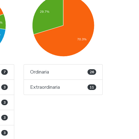
29.7%
1%
%
70.3%
Ordinaria
7
26
Extraordinaria
3
11
3
3
3