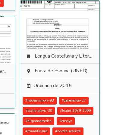
o
Lengua Castellana y Literatura

Fuera de España (UNED)
ura

Ordinaria de 2015

#
modernismo-y-98
#
generacion-27
#
teatro-previo-39
#
teatro-1939-1999
#
hispanoamerica
#
ensayo
#
romanticismo
#
novela-realista