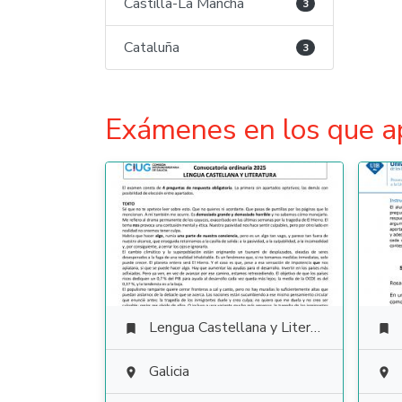
Castilla-La Mancha
3
Cataluña
3
Exámenes en los que a
Lengua Castellana y Literatura


Galicia

