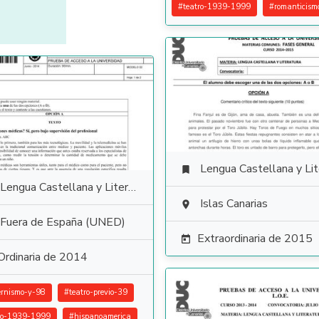
#
teatro-1939-1999
#
romanticism
Lengua Castellana y Literat

Lengua Castellana y Literatura
Islas Canarias

Fuera de España (UNED)
Extraordinaria de 2015

Ordinaria de 2014
rnismo-y-98
#
teatro-previo-39
ro-1939-1999
#
hispanoamerica