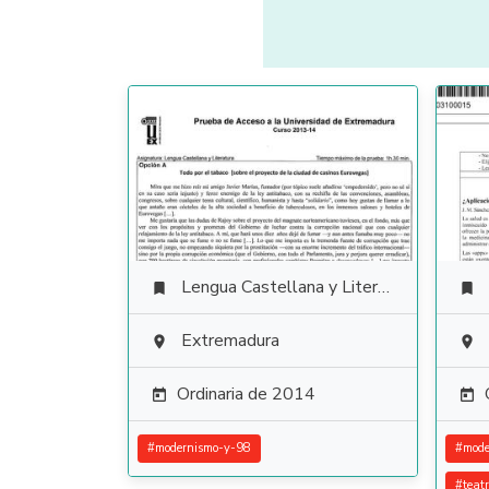
Lengua Castellana y Literatura


Extremadura


Ordinaria de 2014


#
modernismo-y-98
#
mode
#
teat