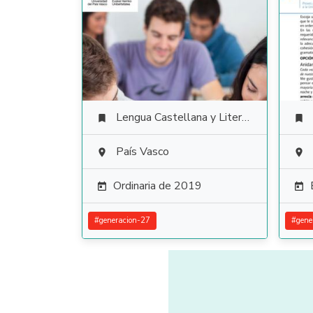
Lengua Castellana y Literatura


País Vasco


Ordinaria de 2019


#
generacion-27
#
gene