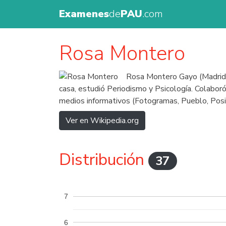
Examenes
de
PAU
.com
Rosa Montero
Rosa Montero Gayo (Madrid, 3
casa, estudió Periodismo y Psicología. Colabor
medios informativos (Fotogramas, Pueblo, Posib
Ver en Wikipedia.org
Distribución
37
7
6