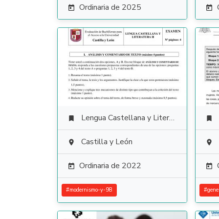
Ordinaria de 2025


Lengua Castellana y Literatura


Castilla y León


Ordinaria de 2022


#
modernismo-y-98
#
gene