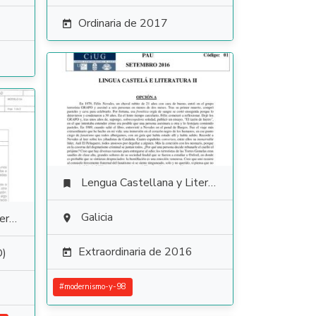
Ordinaria de 2017

Lengua Castellana y Literatura

Galicia
ura

Extraordinaria de 2016
D)

#
modernismo-y-98