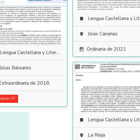
Lengua Castellana y Literat

Islas Canarias

Ordinaria de 2021

Lengua Castellana y Literatura
Islas Baleares
Extraordinaria de 2018
racion-27
Lengua Castellana y Literat

La Rioja
