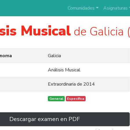
Comunidades
Asignaturas
sis Musical
de Galicia
ónoma
Galicia
Análisis Musical
Extraordinaria de 2014
General
Específica
Descargar examen en PDF