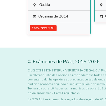
Galicia


Ordinaria de 2014


#
modernismo-y-98
©
Exámenes de PAU
,
2015
-2026
CiUG COMIS IÓN INTERUNIVERSITAR IA DE GALICIA PA
Escollerase unha das opcións e responderanse todas as
comentario dunha opción e as preguntas curtas da out
audición proposta segundo o seguinte guión e desenvol
Textura da obra 10 Aspectos harmónicos da obra 11 Estru
poida aproximar 2 Parte Preguntas cu…
37.270.187 exámenes descargados desde julio de 2015 h