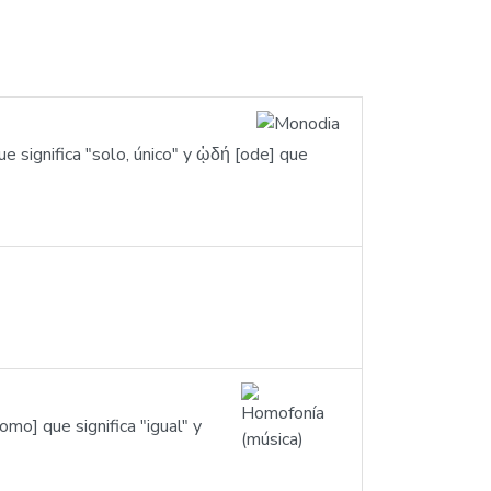
significa "solo, único" y ᾠδή [ode] que
] que significa "igual" y