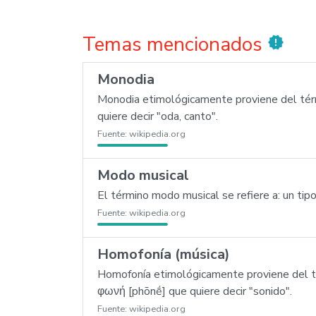
Temas mencionados
new_releases
Monodia
Monodia etimológicamente proviene del térm
quiere decir "oda, canto".
Fuente:
wikipedia.org
Modo musical
El término modo musical se refiere a: un tipo
Fuente:
wikipedia.org
Homofonía (música)
Homofonía etimológicamente proviene del t
φωνή [phōnḗ] que quiere decir "sonido".
Fuente:
wikipedia.org