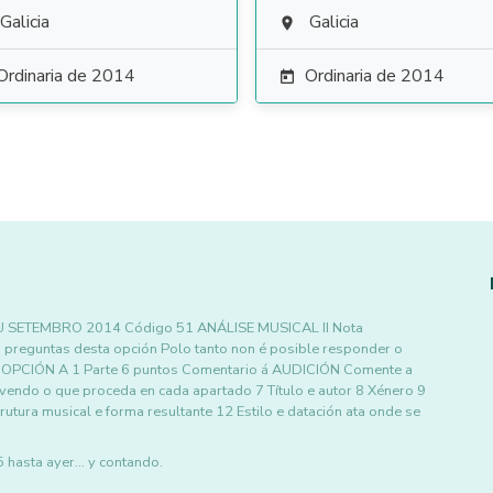
Galicia
Galicia

Ordinaria de 2014
Ordinaria de 2014

U SETEMBRO 2014 Código 51 ANÁLISE MUSICAL II Nota
 preguntas desta opción Polo tanto non é posible responder o
ra OPCIÓN A 1 Parte 6 puntos Comentario á AUDICIÓN Comente a
vendo o que proceda en cada apartado 7 Título e autor 8 Xénero 9
tura musical e forma resultante 12 Estilo e datación ata onde se
asta ayer... y contando.