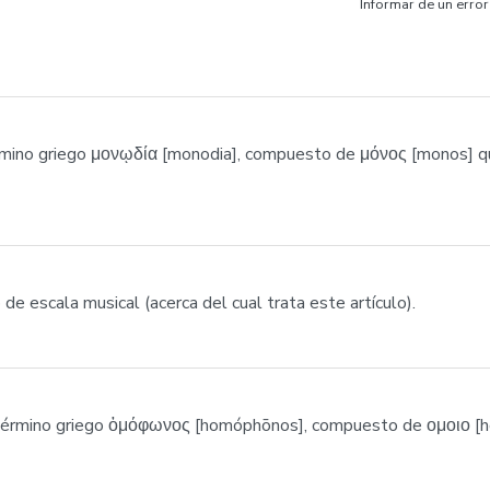
Informar de un error
ino griego μονῳδία [monodia], compuesto de μόνος [monos] que 
 de escala musical (acerca del cual trata este artículo).
érmino griego ὁμόφωνος [homóphōnos], compuesto de ομοιο [homo