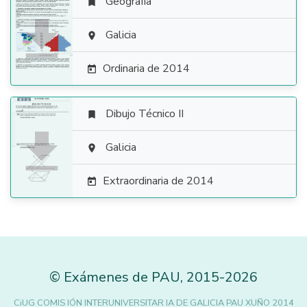
Geografía


Galicia

Ordinaria de 2014

Dibujo Técnico II


Galicia

Extraordinaria de 2014

©
Exámenes de PAU
,
2015
-2026
CiUG COMIS IÓN INTERUNIVERSITAR IA DE GALICIA PAU XUÑO 2014