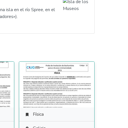
 isla en el río Spree, en el
cadores»).
Física
