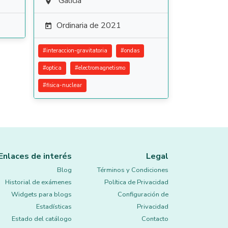
Galicia

Ordinaria de 2021

#
interaccion-gravitatoria
#
ondas
#
optica
#
electromagnetismo
#
fisica-nuclear
Enlaces de interés
Legal
Blog
Términos y Condiciones
Historial de exámenes
Política de Privacidad
Widgets para blogs
Configuración de
Estadísticas
Privacidad
Estado del catálogo
Contacto