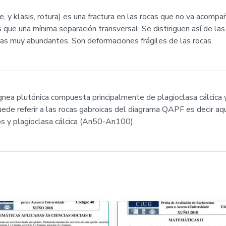
 de, y klasis, rotura) es una fractura en las rocas que no va aco
ue una mínima separación transversal. Se distinguen así de las fa
as muy abundantes. Son deformaciones frágiles de las rocas.
 ígnea plutónica compuesta principalmente de plagioclasa cálcica
uede referir a las rocas gabroicas del diagrama QAPF es decir aq
s y plagioclasa cálcica (An50-An100).