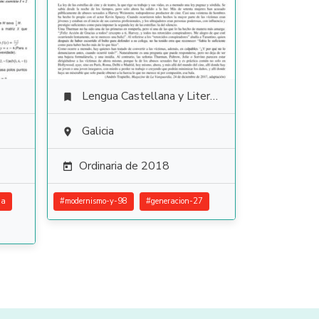
Lengua Castellana y Literatura

Galicia

Ordinaria de 2018

ia
#
modernismo-y-98
#
generacion-27