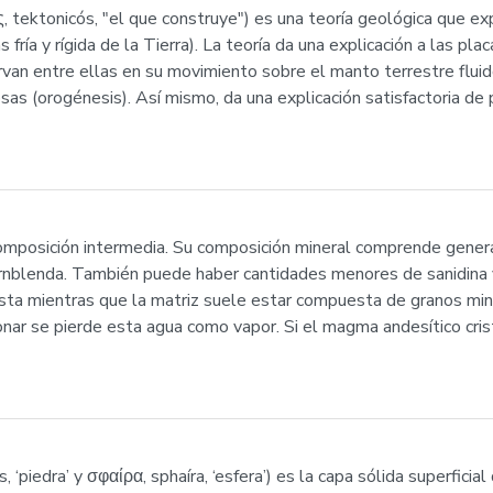
ς, tektonicós, "el que construye") es una teoría geológica que ex
 fría y rígida de la Tierra). La teoría da una explicación a las pla
van entre ellas en su movimiento sobre el manto terrestre fluido
sas (orogénesis). Así mismo, da una explicación satisfactoria de
composición intermedia. Su composición mineral comprende gener
ornblenda. También puede haber cantidades menores de sanidina
vista mientras que la matriz suele estar compuesta de granos min
nar se pierde esta agua como vapor. Si el magma andesítico cris
s, ‘piedra’ y σφαίρα, sphaíra, ‘esfera’) es la capa sólida superficial