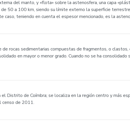
terna del manto, y «flota» sobre la astenosfera, una capa «plás
e 50 a 100 km, siendo su límite externo la superficie terrestre. 
ste caso, teniendo en cuenta el espesor mencionado, es la asteno
ase de rocas sedimentarias compuestas de fragmentos, o clastos,
olidado en mayor o menor grado. Cuando no se ha consolidado s
n el Distrito de Coímbra; se localiza en la región centro y más e
l censo de 2011.