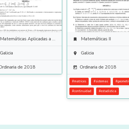
Matemáticas Aplicadas a las Ciencias Sociales
Matemáticas II

Galicia
Galicia

Ordinaria de 2018
Ordinaria de 2018

#
matrices
#
sistemas
#
geometr
#
continuidad
#
estadistica