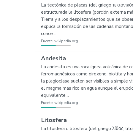
La tectónica de placas (del griego τεκτονικό
estructurada la litosfera (porción externa más
Tierra y a los desplazamientos que se obser
explica la formación de las cadenas montaño
conce…
Fuente:
wikipedia.org
Andesita
La andesita es una roca ígnea volcánica de 
ferromagnésicos como piroxeno, biotita y h
la plagioclasa suelen ser visibles a simple 
el magma más rico en agua aunque al erupcio
equivalente…
Fuente:
wikipedia.org
Litosfera
La litosfera o litósfera (del griego λίθος, lito