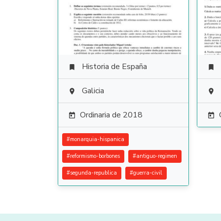
Historia de España


Galicia


Ordinaria de 2018


#
monarquia-hispanica
#
reformismo-borbones
#
antiguo-regimen
#
segunda-republica
#
guerra-civil