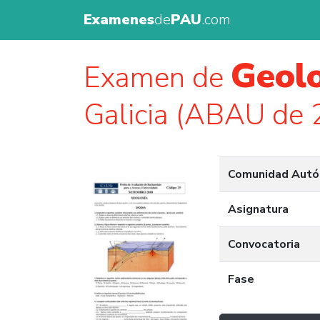
Examenes
de
PAU
.com
Geolo
Examen de
Galicia (ABAU de 
Comunidad Aut
Asignatura
Convocatoria
Fase