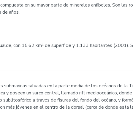
a compuesta en su mayor parte de minerales anfíboles. Son las r
 de años.
alde, con 15,62 km² de superficie y 1.133 habitantes (2001). 
s submarinas situadas en la parte media de los océanos de la T
ca y poseen un surco central, llamado rift mediooceánico, donde
sublitosférico a través de fisuras del fondo del océano, y for
son más jóvenes en el centro de la dorsal (cerca de donde está la