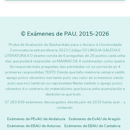
©
Exámenes de PAU
,
2015
-2026
Proba de Avaliación do Bacharelato para o Acceso á Universidade
Convocatoria extraordinaria 2023 Código 02 LINGUA GALEGA E
LITERATURA II O exame consta de 6 preguntas de 25 puntos cada unha
das que poderá responder un MÁXIMO DE 4 combinadas como queira
Se responde máis preguntas das permitidas só se corrixirán as 4
primeiras respondidas TEXTO Dende que teño memoria sempre sentín
apego polos obxectos non tanto polo seu valor en si mesmos senón
polo que nos lembran ou representan Neste sentido o apego polos
obxectos é o contrario do materialismo que busca unha acumulación e
desbote na que todo …
37.283.839 exámenes descargados desde julio de 2015 hasta ayer... y
contando.
Exámenes de PEvAU de Andalucía
Exámenes de EvAU de Aragón
Exámenes de EBAU de Asturias
Exámenes de EBAU de Cantabria