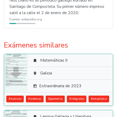
Nós Diario es un periódico gallego editado en
Santiago de Compostela. Su primer número impreso
salió a la calle el 2 de enero de 2020.
Fuente:
wikipedia.org
Exámenes similares
Matemáticas II


Galicia

Extraordinaria de 2023

#
matrices
#
sistemas
#
geometria
#
integrales
#
estadistica
Lengua Gallega y Literatura
