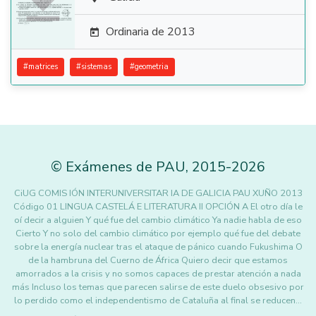

Ordinaria de 2013

#
matrices
#
sistemas
#
geometria
©
Exámenes de PAU
,
2015
-2026
CiUG COMIS IÓN INTERUNIVERSITAR IA DE GALICIA PAU XUÑO 2013
Código 01 LINGUA CASTELÁ E LITERATURA II OPCIÓN A El otro día le
oí decir a alguien Y qué fue del cambio climático Ya nadie habla de eso
Cierto Y no solo del cambio climático por ejemplo qué fue del debate
sobre la energía nuclear tras el ataque de pánico cuando Fukushima O
de la hambruna del Cuerno de África Quiero decir que estamos
amorrados a la crisis y no somos capaces de prestar atención a nada
más Incluso los temas que parecen salirse de este duelo obsesivo por
lo perdido como el independentismo de Cataluña al final se reducen…