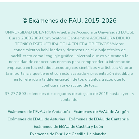
©
Exámenes de PAU
,
2015
-2026
UNIVERSIDAD DE LA RIOJA Prueba de Acceso a la Universidad LOGSE
Curso 20082009 Convocatoria Geptiembre ASIGNATURA DIBUJO
TÉCNICO ESTRUCTURA DE LA PRUEBA OBJETIVOS Valorar
conocimientos habilidades y destrezas en el dibujo técnico de
bachillerato como lenguaje gráfico universal que es valorando la
necesidad de conocer sus normas para comprender la información
empleada en los estudios tecnológicos científicos y artísticos Valorar
la importancia que tiene el correcto acabado y presentación del dibujo
en lo referido a la diferenciación de los distintos trazos que lo
configuran la exactitud de los…
37.277.803 exámenes descargados desde julio de 2015 hasta ayer... y
contando.
Exámenes de PEvAU de Andalucía
Exámenes de EvAU de Aragón
Exámenes de EBAU de Asturias
Exámenes de EBAU de Cantabria
Exámenes de EBAU de Castilla y León
Exámenes de EvAU de Castilla-La Mancha