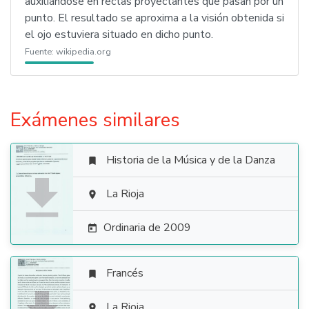
auxiliándose en rectas proyectantes que pasan por un
punto. El resultado se aproxima a la visión obtenida si
el ojo estuviera situado en dicho punto.
Fuente:
wikipedia.org
Exámenes similares
Historia de la Música y de la Danza


La Rioja

Ordinaria de 2009

Francés

La Rioja
