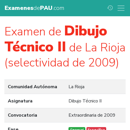
Examenes
de
PAU
.com
history
Dibujo
Examen de
Técnico II
de La Rioja
(selectividad de 2009)
Comunidad Autónoma
La Rioja
Asignatura
Dibujo Técnico II
Convocatoria
Extraordinaria de 2009
Fase
General
Específica