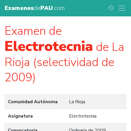
Examenes
de
PAU
.com
history
Examen de
Electrotecnia
de La
Rioja (selectividad de
2009)
Comunidad Autónoma
La Rioja
Asignatura
Electrotecnia
Convocatoria
Ordinaria de 2009