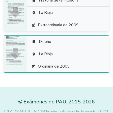
Historia de la Filosofía


La Rioja

Extraordinaria de 2009

Diseño


La Rioja

Ordinaria de 2009

©
Exámenes de PAU
,
2015
-2026
UNIVERSIDAD DE LA RIOJA Prueba de Acceso a la Universidad LOGSE