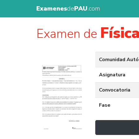
Examenes
de
PAU
.com
Físic
Examen de
Comunidad Aut
Asignatura
Convocatoria
Fase