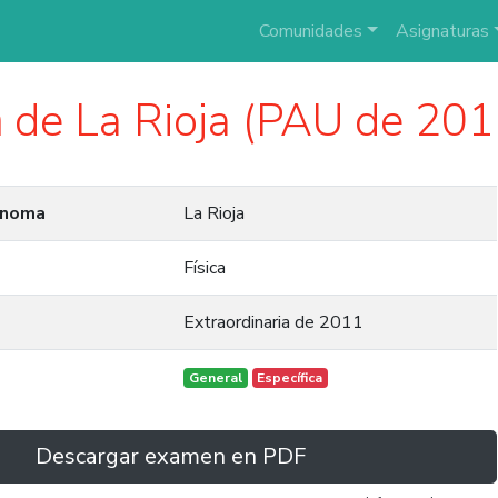
Comunidades
Asignaturas
a
de La Rioja (PAU de 201
ónoma
La Rioja
Física
Extraordinaria de 2011
General
Específica
Descargar examen en PDF