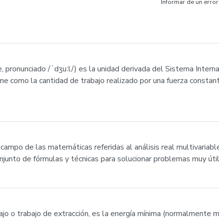
Informar de un error
e, pronunciado /ˈdʒuːl/) es la unidad derivada del Sistema Interna
efine como la cantidad de trabajo realizado por una fuerza const
un campo de las matemáticas referidas al análisis real multivaria
unto de fórmulas y técnicas para solucionar problemas muy útiles 
bajo o trabajo de extracción, es la energía mínima (normalmente m