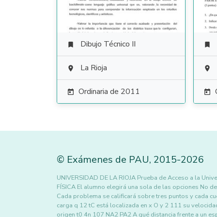
Dibujo Técnico II


La Rioja


Ordinaria de 2011


©
Exámenes de PAU
,
2015
-2026
UNIVERSIDAD DE LA RIOJA Prueba de Acceso a la Univ
FÍSICA El alumno elegirá una sola de las opciones No d
Cada problema se calificará sobre tres puntos y cada cu
carga q 12 tC está localizada en x O y 2 111 su velocid
origen t0 4n 107 NA2 PA2 A qué distancia frente a un e