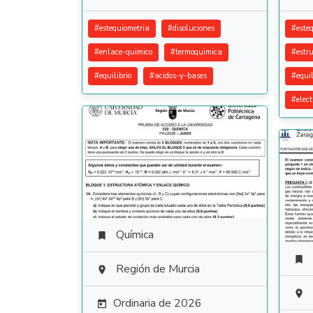
#
estequiometria
#
disoluciones
#
este
#
enlace-quimico
#
termoquimica
#
estr
#
equilibrio
#
acidos-y-bases
#
equil
#
elec
Química


Región de Murcia


Ordinaria de 2026
