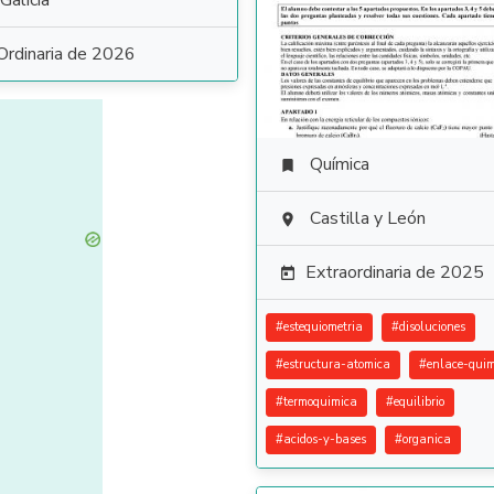
Galicia
Ordinaria de 2026
Química

Castilla y León

Extraordinaria de 2025

#
estequiometria
#
disoluciones
#
estructura-atomica
#
enlace-quim
#
termoquimica
#
equilibrio
#
acidos-y-bases
#
organica