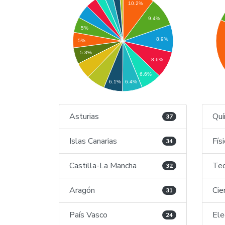
10.2%
9.4%
5%
8.9%
5%
5.3%
8.6%
6.6%
6.1%
6.4%
Asturias
Quí
37
Islas Canarias
Fís
34
Castilla-La Mancha
Tec
32
Aragón
Cie
31
País Vasco
Ele
24