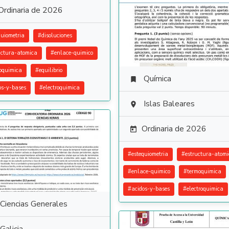
Ordinaria de 2026
quiometria
#
disoluciones
uctura-atomica
#
enlace-quimico
oquimica
#
equilibrio
Química

os-y-bases
#
electroquimica
Islas Baleares

Ordinaria de 2026

#
estequiometria
#
estructura-atom
#
enlace-quimico
#
termoquimica
#
acidos-y-bases
#
electroquimica
Ciencias Generales