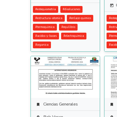

#
estequiometria
#
disoluciones
#
estructura-atomica
#
enlace-quimico
#
este
#
termoquimica
#
equilibrio
#
estr
#
acidos-y-bases
#
electroquimica
#
term
#
organica
#
acid
Ciencias Generales

