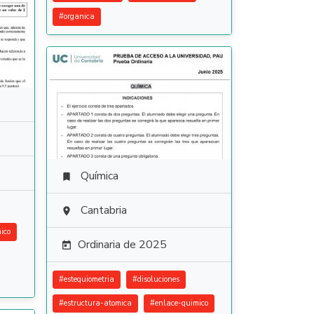
#
organica
Química

Cantabria

ico
Ordinaria de 2025

#
estequiometria
#
disoluciones
#
estructura-atomica
#
enlace-quimico