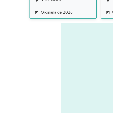
País Vasco


Ordinaria de 2026

