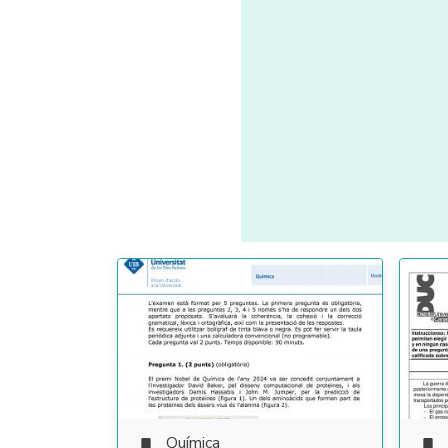
Química

