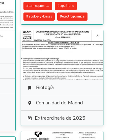
#
termoquimica
#
equilibrio
#
acidos-y-bases
#
electroquimica
Biología

Comunidad de Madrid

Extraordinaria de 2025
