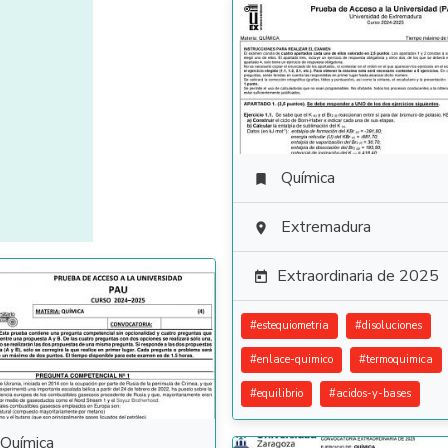
Química

Extremadura

Extraordinaria de 2025

#
estequiometria
#
disoluciones
#
enlace-quimico
#
termoquimica
#
equilibrio
#
acidos-y-bases
Química