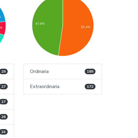
%
47.6%
52.4%
2%
Ordinaria
29
189
Extraordinaria
27
172
27
26
24