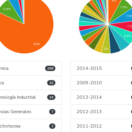
8%
7.5%
8.9%
7.5
7.
6.6%
82%
5%
mica
2014-2015
296
ica
2009-2010
32
nología Industrial
2013-2014
19
ncias Generales
2012-2013
7
ctrotecnia
2011-2012
3