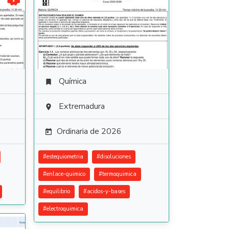
Química

Extremadura

Ordinaria de 2026

#
estequiometria
#
disoluciones
#
enlace-quimico
#
termoquimica
#
equilibrio
#
acidos-y-bases
#
electroquimica