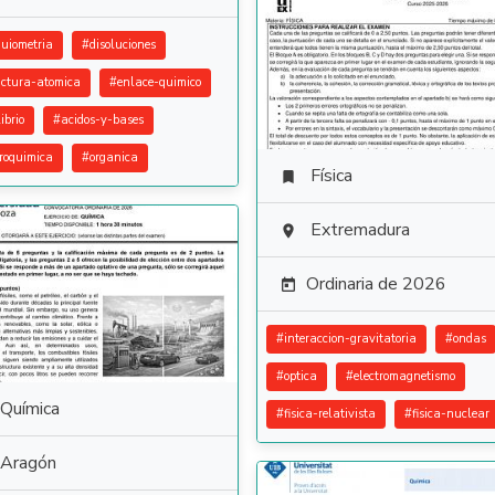
quiometria
#
disoluciones
uctura-atomica
#
enlace-quimico
ibrio
#
acidos-y-bases
troquimica
#
organica
Física

Extremadura

Ordinaria de 2026

#
interaccion-gravitatoria
#
ondas
#
optica
#
electromagnetismo
Química
#
fisica-relativista
#
fisica-nuclear
Aragón