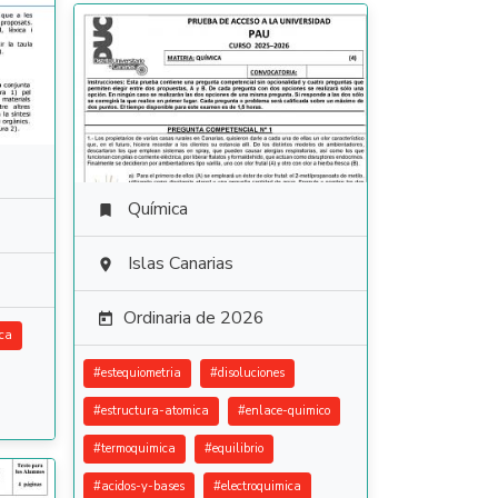
Química

Islas Canarias

Ordinaria de 2026

ica
#
estequiometria
#
disoluciones
#
estructura-atomica
#
enlace-quimico
#
termoquimica
#
equilibrio
#
acidos-y-bases
#
electroquimica