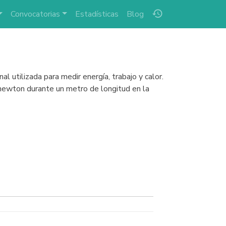
history
Convocatorias
Estadísticas
Blog
al utilizada para medir energía, trabajo y calor.
n newton durante un metro de longitud en la