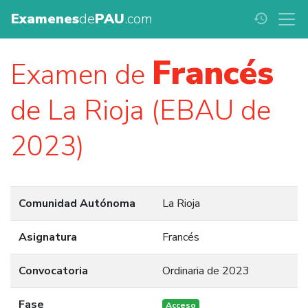
Examenes
de
PAU
.com
history
Francés
Examen de
de La Rioja (EBAU de
2023)
Comunidad Autónoma
La Rioja
Asignatura
Francés
Convocatoria
Ordinaria de 2023
Fase
Acceso