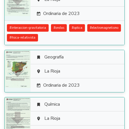

Ordinaria de 2023

#
interaccion-gravitatoria
#
ondas
#
optica
#
electromagnetismo
#
fisica-relativista
Geografía


La Rioja

Ordinaria de 2023

Química


La Rioja
