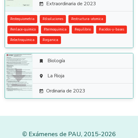
Extraordinaria de 2023

#
estequiometria
#
disoluciones
#
estructura-atomica
#
enlace-quimico
#
termoquimica
#
equilibrio
#
acidos-y-bases
#
electroquimica
#
organica
Biología


La Rioja

Ordinaria de 2023

©
Exámenes de PAU
,
2015
-2026