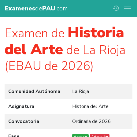
Examenes
de
PAU
.com
history
Historia
Examen de
del Arte
de La Rioja
(EBAU de 2026)
Comunidad Autónoma
La Rioja
Asignatura
Historia del Arte
Convocatoria
Ordinaria de 2026
Fase
Acceso
Admisión